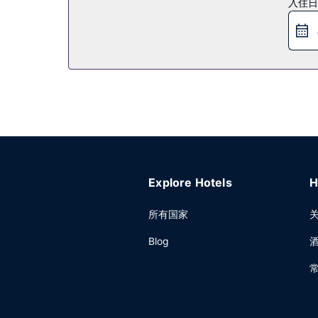
入住日
特色服务/设施包括24 小时前台服务、前台保管箱
自助停车。
Explore Hotels
H
所有国家
Blog