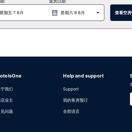
期:
退房日期:
和电梯。计划在常德举办活动？这家酒店拥有 800 平方米（8611 平
星期五 7 8月
星期六 8 8月
查看空房
otelsOne
Help and support
S
关于我们
Support
酒店业主
我的客房预订
常见问题
全部语言