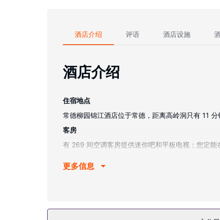
酒店介绍
评语
酒店设施
酒店介绍
住宿地点
常德柳园锦江酒店位于常德，距离高岭洞只有 11 分钟车程
客房
有 269 间空调客房提供迷你吧和平板电视；您
物业设施
更多信息
您可充分利用室内游泳池和健身中心等度假设施。此酒
餐厅
酒店设有 4 间餐厅，您可以去Executive L
其他设施