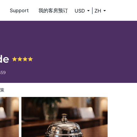
Support
我的客房预订
USD
ZH
gde
659
策