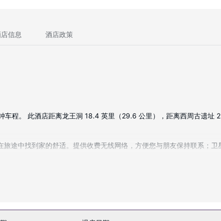
酒店信息
酒店政策
。 此酒店距离龙王洞 18.4 英里（29.6 公里），距离西周古遗址 22.
定能在旅途中找到家的舒适。提供收费无线网络，方便您与朋友保持联系；
店还提供免费 WiFi、礼宾服务和美发沙龙。
ounge简单吃一点；也可以待在房间里，享受客房送餐服务。 您可以到酒吧