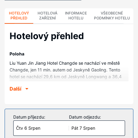
HOTELOVÝ
HOTELOVÁ
INFORMACE
VŠEOBECNÉ
PŘEHLED
ZAŘÍZENÍ
HOTELU
PODMÍNKY HOTELU
Hotelový přehled
Poloha
Liu Yuan Jin Jiang Hotel Changde se nachází ve městě
Changde, jen 11 min. autem od Jeskyně Gaoling. Tento
hotel se nachází 29,6 km od Jeskyně Longwang a 36,4
km od Naleziště západní dynastie Zhou.
Další
Pokoje
V jednom z 269 klimatizovaných pokojů, k jejichž vybavení
patří minibar a televize s plochou obrazovkou, se budete
cítit jako doma. Bezdrátový internet (za příplatek) vám
Datum příjezdu:
Datum odjezdu:
zajistí spojení se světem a televize, která nabízí satelitní
Čtv 6 Srpen
Pát 7 Srpen
kanály, dobrou zábavu.