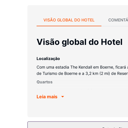
VISÃO GLOBAL DO HOTEL
COMENTÁ
Visão global do Hotel
Localização
Com uma estadia The Kendall em Boerne, ficará a
de Turismo de Boerne e a 3,2 km (2 mi) de Reser
Quartos
Sinta-se em casa num dos 34 quartos com um telev
Leia mais
uma seleção de canais por cabo. As casas de ba
engarrafada grátis. A limpeza dos quartos é efet
Serviço do hotel
Participe nas várias atividades recreativas do loc
Wi-fi grátis, serviços de concierge e serviços p