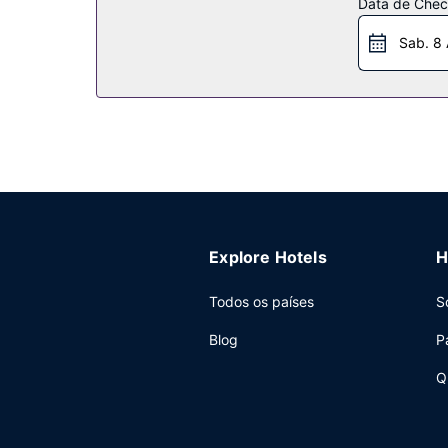
Data de Check
Restaurante
Sab. 8
Recarregue baterias no restaurante The Kendall R
Outros serviços
As principais comodidades incluem armazenamen
um centro de conferências e de 6 salas de reuni
Explore Hotels
H
Todos os países
S
Blog
P
Q