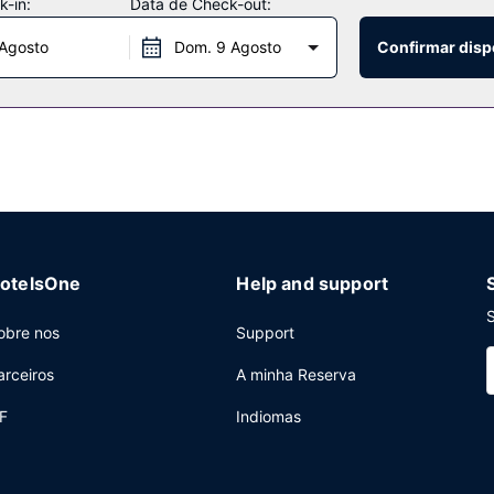
-in:
Data de Check-out:
 Agosto
Dom. 9 Agosto
Confirmar disp
estaurant dThe Kendall. Peça o seu cocktail favorito no bar/lounge.
to de bagagem, um cofre na receção e café no espaço comum. Plan
ões, com uma área total de 105 metros quadrados. Há estacionamento
otelsOne
Help and support
S
obre nos
Support
arceiros
A minha Reserva
F
Indiomas