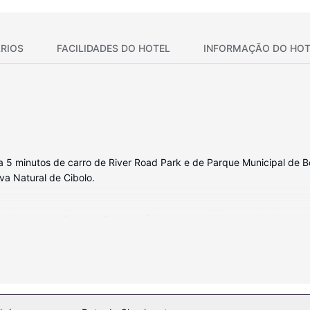
RIOS
FACILIDADES DO HOTEL
INFORMAÇÃO DO HOT
 5 minutos de carro de River Road Park e de Parque Municipal de Boe
va Natural de Cibolo.
isor de ecrã plano. O acesso à internet sem fios permite-lhe estar 
nho têm artigos de higiene exclusivos e secadores de cabelo. As co
uada diária.
al, incluindo uma piscina exterior, ou aprecie soberbas vistas a parti
ara casamentos.