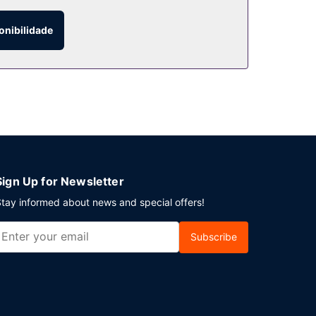
onibilidade
eia um evento em Boerne? Este hotel dispõe de
 grátis no local.
Sign Up for Newsletter
tay informed about news and special offers!
Subscribe