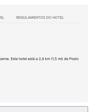
EL
REGULAMENTOS DO HOTEL
rne. Este hotel está a 2,4 km (1,5 mi) de Posto
sempre contactável. Ao final do dia, assista a
modidades incluem ainda cafeteiras/bules e água
r da açoteia. As facilidades adicionais incluem