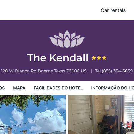
Car rentals
o Hotel
Informação do Hotel
Regulamentos do Hotel
The Kendall
128 W Blanco Rd
Boerne
Texas
78006
US
Tel.
(855) 334-6659
OS
MAPA
FACILIDADES DO HOTEL
INFORMAÇÃO DO H