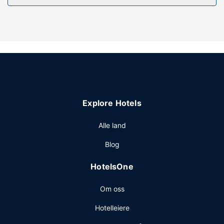
utsikten fra en terrasse. Dette hotellet har i tillegg wi-fi
(inkludert), concierge-tjenester og bryllupstjenester.
Restaurant
Som gjest på The Kendall kan du spise et bedre måltid på
The Kendall Restaurant. Stedet har en bar/lounge hvor du
kan slukke tørsten med din yndlingsdrink.
Andre fasiliteter
Gjester har tilgang til blant annet bagasjeoppbevaring,
Explore Hotels
safe i resepsjonen og kaffe på fellesområdet. Planlegger
du en event i Boerne? Som en av dette hotellet sine gjester
Alle land
tilbys du møte- og konferanserom på opp til 105
Blog
kvadratmeter, blant annet konferansesenter og 6
møterom. Gjestene tilbys ubetjent parkering (inkludert) på
HotelsOne
stedet.
Om oss
Hotelleiere