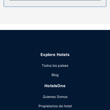
días.
Servicios hotel
Con una piscina al aire libre y muchas otras instalaciones
recreativas a tu disposición, no te quedará ni un minuto
libre. Tienes también una terraza donde sentarte a
contemplar el paisaje. Encontrarás además conexión a
Internet wifi gratis, servicios de conserjería y servicio de
celebración de bodas.
Restaurante
Explore Hotels
The Kendall sirve deliciosas comidas en The Kendall
Todos los paises
Restaurant. Apaga la sed con tu bebida favorita en el bar
o lounge.
Blog
Otros servicios
HotelsOne
Tendrás consigna de equipaje, una caja fuerte en
recepción y café o té en las zonas comunes a tu
Quienes Somos
disposición. ¿Estás organizando un evento en Boerne? En
este hotel tienes a tu disposición 105 metros cuadrados de
Propietarios de hotel
espacio con centro de conferencias y 6 salas de