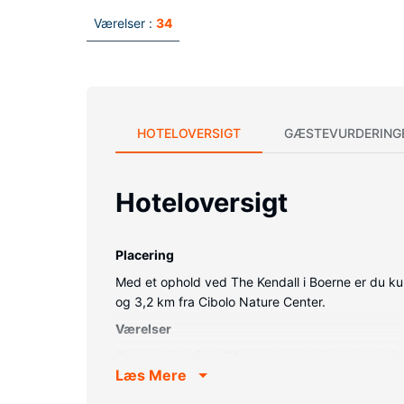
Værelser :
34
HOTELOVERSIGT
GÆSTEVURDERING
Hoteloversigt
Placering
Med et ophold ved The Kendall i Boerne er du kun
og 3,2 km fra Cibolo Nature Center.
Værelser
Overnat i et af de 34 værelser, der indeholder f
Læs Mere
Badeværelserne har designertoiletartikler og hårt
Ejendomsfacilitet