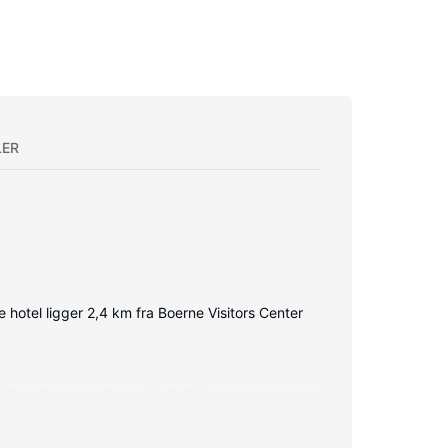
LER
 hotel ligger 2,4 km fra Boerne Visitors Center
elkanaler sørger for underholdningen.
på flaske, og rengøring udføres dagligt.