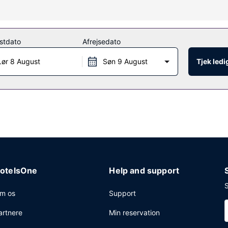
ler du kan nyde godt af rekreative faciliteter, såsom en udendørs poo
 og bryllupsfaciliteter.
stdato
Afrejsedato
å The Kendall Restaurant. Tag forbi baren/loungen, hvor du kan slu
Lør 8 August
Søn 9 August
Tjek led
evaring, et pengeskab i receptionen og kaffe/te på fællesarealer. 
ådighed, bestående af et konferencecenter og 6 mødelokaler. Gratis s
otelsOne
Help and support
S
m os
Support
artnere
Min reservation