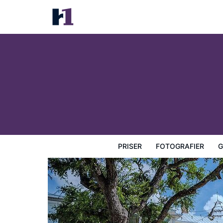
The Kendall
Priser
Fotografier
Gæstevurderinger
Kort
Hotel
PRISER
FOTOGRAFIER
G