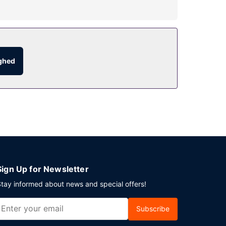
l. Andre faciliteter på dette hotel inkluderer
kke tørsten med din yndlingsdrink.
ighed
Planlægger du et arrangement i Boerne? På dette
elvstændig parkering er til rådighed på stedet.
Sign Up for Newsletter
tay informed about news and special offers!
Subscribe