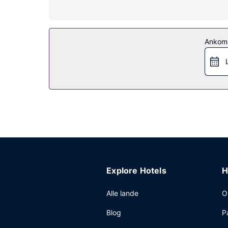
Fra en terrasse kan du nyde den skønne udsigt, el
gratis trådløs internetadgang, concierge-tjenester
Restaurant
Ankom
Som gæst på The Kendall kan du nyde et måltid p
Andre faciliteter
Gæsterne har blandt andet adgang til bagageopb
hotel er der et område på 105 kvadratmeter til r
Explore Hotels
H
Alle lande
O
Blog
P