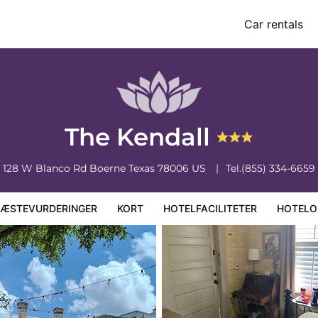
Car rentals
faciliteter
Hoteloplysninger
Hotelregler
The Kendall
128 W Blanco Rd
Boerne
Texas
78006
US
Tel.
(855) 334-6659
ÆSTEVURDERINGER
KORT
HOTELFACILITETER
HOTELO