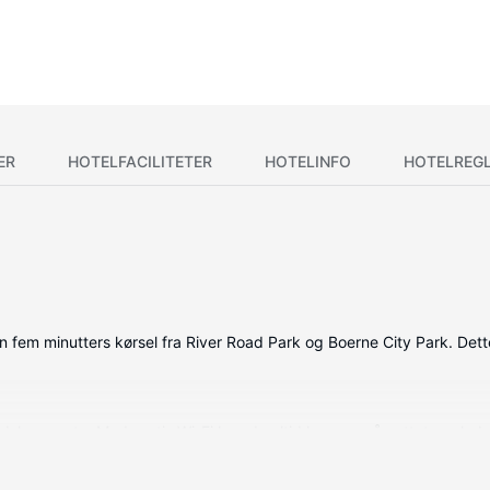
ER
HOTELFACILITETER
HOTELINFO
HOTELREG
 fem minutters kørsel fra River Road Park og Boerne City Park. Dette
ladskærms-tv. Med gratis Wi-Fi kan du altid komme på nettet, og kab
ørrer. Faciliteter inkluderer kaffe-/temaskiner og gratis mineralvand 