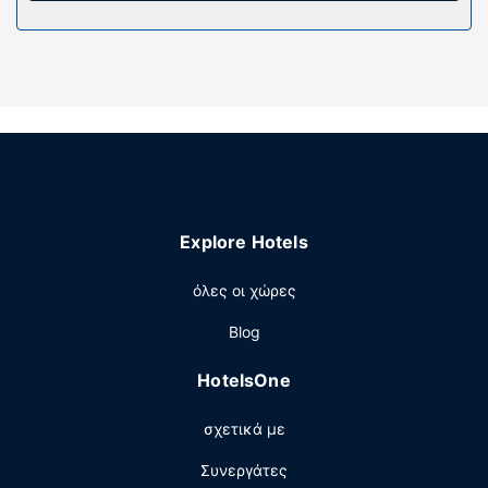
επίσης οροφοκομία καθημερινά.
Παροχές καταλύματος
Απολαύστε τις ψυχαγωγικές δυνατότητες, όπως
εξωτερική πισίνα, ή χαρείτε τη θέα από το αίθριο. Οι
επιπλέον παροχές σε αυτό το ξενοδοχείο
περιλαμβάνουν δωρεάν ασύρματο ίντερνετ, υπηρεσίες
concierge και υπηρεσίες γάμου.
Εστιατόριο
Explore Hotels
Απολαύστε ένα καταπληκτικό γεύμα στο The Kendall
Restaurant, το οποίο εξυπηρετεί τους επισκέπτες σε
όλες οι χώρες
αυτό το κατάλυμα (The Kendall). Ξεδιψάστε με το
αγαπημένο σας ποτό στο μπαρ/lounge.
Blog
Άλλες παροχές
HotelsOne
Στις σημαντικές παροχές περιλαμβάνονται αποθήκευση
αποσκευών, χρηματοκιβώτιο στη ρεσεψιόν και καφές/
σχετικά με
τσάι στους κοινόχρηστους χώρους. Θέλετε να
οργανώσετε μια εκδήλωση σε αυτήν την πόλη (Boerne);
Συνεργάτες
Αυτό το ξενοδοχείο διαθέτει χώρο που είναι 105