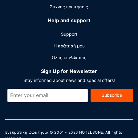
τετραγωνικά μέτρα και περιλαμβάνει ένα συνεδριακό
Συχνες ερωτησεις
κέντρο και 6 αίθουσες συνεδριάσεων. Στους χώρους
μας θα βρείτε δωρεάν στάθμευση χωρίς παρκαδόρο.
Help and support
Support
Η κράτησή μου
Όλες οι γλώσσες
Sign Up for Newsletter
Stay informed about news and special offers!
Subscribe
πνευματική ιδιοκτησία © 2001 - 2026
HOTELSONE
. All rights