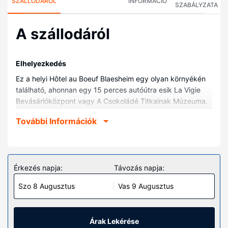
SZÁLLODÁRÓL
INFORMÁCIÓ
SZABÁLYZATA
A szállodáról
Elhelyezkedés
Ez a helyi Hôtel au Boeuf Blaesheim egy olyan környékén
található, ahonnan egy 15 perces autóútra esik La Vigie
Bevásárlóközpont vagy A Csokoládé Titkainak Múzeuma.
Ez a helyi hotel kb. 18,7 km-re található Strasbourgi
További Információk
székesegyház, ill. 18,3 km-re Vasútállomás tér
helyszíneitől.
Szobák
Helyezze magát kényelembe a(z) 22 szoba egyikében,
Érkezés napja:
Távozás napja:
melyekben minibár és kávéfőzők is található. A vezetékes
Szo 8 Augusztus
Vas 9 Augusztus
és vezeték nélküli internetkapcsolat ingyenes, továbbá 55
hüvelyk képátmérőjű méretű síkképernyős televízió és
kábelcsatornák gondoskodnak a szórakozásról. A(z)
privát fürdőszoba (kizárólag azok, melyekben van
Árak Lekérése