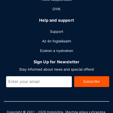
A szálláshelyen gyorsított bejelentkezési lehetőség,
gyorsított kijelentkezési lehetőség és ingyenes újságok is
GYIK
igénybe vehető.
Help and support
Support
Az én foglalásaim
Ezeken a nyelveken
Sign Up for Newsletter
Stay informed about news and special offers!
Subscribe
Copyright © 2001 - 2026
HotelsOne
. Všechna práva vyhrazena.