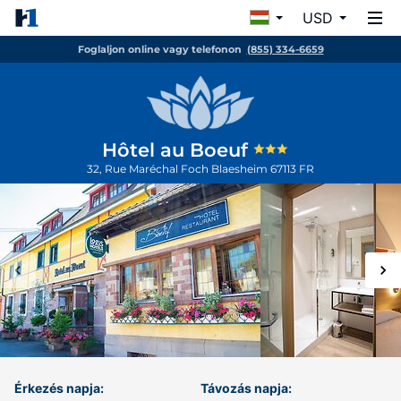
USD
Foglaljon online vagy telefonon
(855) 334-6659
Hôtel au Boeuf
32, Rue Maréchal Foch
Blaesheim
67113
FR
Érkezés napja:
Távozás napja: