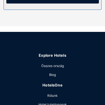
zuhanyzó is) felszerelései közé tartozik ingyenes
piperecikkek és hajszárító. A kényelmi felszerelések és
szolgáltatások közé tartozik széfek és íróasztal, valamint
takarítás naponta.
Az ingatlanhoz tartozó felszereltség
Hogy tejesen ellazuljon és kikapcsoljon, gyönyörködjön
a(z) terasz nyújtotta kilátásban. Az egyéb szolgáltatások
és létesítmények közé tartozik ingyenes wifihozzáférés és
bankett-terem.
Étterem
Explore Hotels
Próbáld ki Au Boeuf, a helyi étterem kínálatát, amire francia
Összes ország
ételek típusú menü jellemző, és ebéd vagy vacsora
ajánlatot is biztosít. Inkább a szobádban ennél? Erre is van
Blog
megoldás: szobaszerviz. Zárd a napot egy frissítő itallal a
bár/társalgó kínálatából. Svédasztalos kínálat reggelit
HotelsOne
szolgálnak fel hétköznapokon 7:00 és 9:30 között, ill.
hétvégente felár ellenében 8:00 és 10:00 között.
Rólunk
Egyéb felszereltség
Hotel tulajdonosok