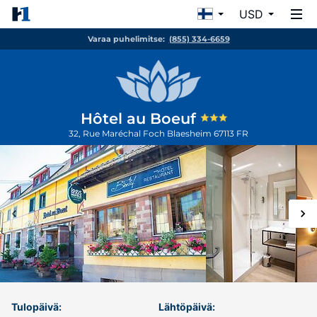
USD
Varaa puhelimitse:
(855) 334-6659
Hôtel au Boeuf
32, Rue Maréchal Foch
Blaesheim
67113
FR
Tulopäivä:
Lähtöpäivä: