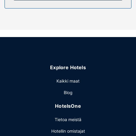
Kiinteistön miellyttävyys
Käytössäsi on terassi sekä ilmainen langaton
internetyhteys ja juhlasali.
Ravintola
Majoituspaikan ravintola, Au Boeuf, on hyvä paikka
lounaan tai illallisen nauttimiseen; ravintolan erikoisuuksiin
kuuluu ranskalainen keittiö. Palveluihin kuuluu myös
huonepalvelu. Päätä päiväsi nauttimalla muutama drinkki
baarissa. Lisämaksullinen buffetaamiainen tarjoillaan
Explore Hotels
arkipäivisin klo 7.00–9.30 ja viikonloppuisin klo 8.00–
10.00.
Kaikki maat
Muut mukavuudet
Blog
Käytössäsi on express-sisäänkirjautuminen, express-
uloskirjautuminen ja ilmaiset sanomalehdet aulassa.
HotelsOne
Tietoa meistä
Hotellin omistajat