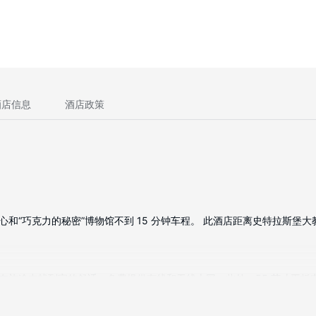
酒店信息
酒店政策
和“巧克力的秘密”博物馆不到 15 分钟车程。 此酒店距离史特拉斯堡大教堂 1
定能在旅途中找到家的舒适。免费提供有线和无线上网，此外，55 英寸平
设施包括保险箱和书桌；而且每天提供客房服务。