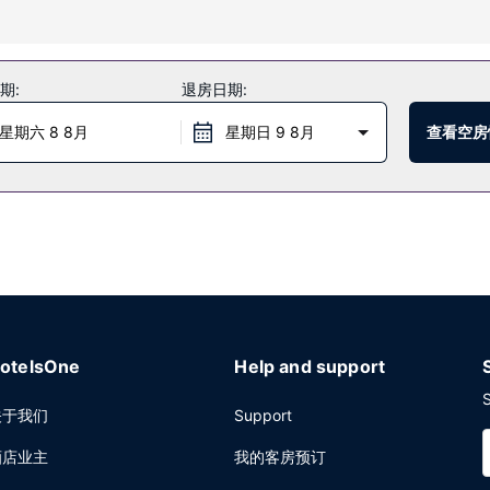
等服务和设施。
期:
退房日期:
应午餐和晚餐，主打法国菜。或者可以待在房间里，享受客房送餐服务。在
末 08:00 至 10:00。
星期六 8 8月
星期日 9 8月
查看空房
报纸。
otelsOne
Help and support
S
关于我们
Support
酒店业主
我的客房预订