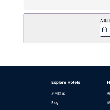
您可到露台欣赏美景，还可利用免费 WiFi和宴会厅
餐厅
入住日
您可以去Au Boeuf餐厅享用美味佳肴，这里供
（收费）供应时间为：周一至周五 07:00 至 09:30，周
其他设施
特色服务/设施包括快速入住、快速退房和大堂免费
Explore Hotels
H
所有国家
Blog