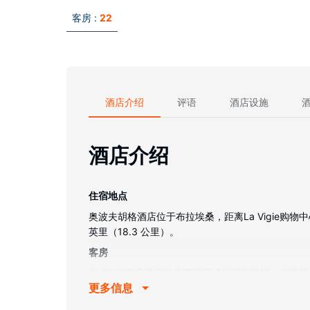
客房 :
22
酒店介绍
评语
酒店设施
酒店介绍
住宿地点
奥波夫胡格酒店位于布拉埃桑，距离La Vigie购物中心
英里（18.3 公里）。
客房
有 22 间客房提供迷你吧和意式浓缩咖啡机；您
更多信息
设施的私人浴室提供免费洗浴用品和吹风机。便利
物业设施