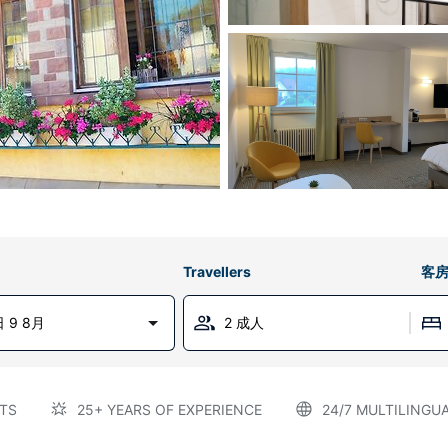
Travellers
客
 9 8月
2 成人
TS
25+ YEARS OF EXPERIENCE
24/7 MULTILINGU