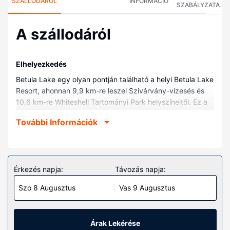
SZÁLLODÁRÓL
INFORMÁCIÓ
SZABÁLYZATA
A szállodáról
Elhelyezkedés
Betula Lake egy olyan pontján található a helyi Betula Lake
Resort, ahonnan 9,9 km-re leszel Szivárvány-vízesés és
10,6 km-re Whiteshell Tartományi Park helyszíneitől. Ez a
helyi vízparti kunyhó kb. 20,5 km-re található Big
További Információk
Whiteshell-tó, ill. 51,1 km-re Pinawa Tartományi Park
helyszíneitől.
Szobák
A szálláshely valamennyi szobája légkondicionált (10),
Érkezés napja:
Távozás napja:
továbbá valamennyi szobában található teakonyhák,
Szo 8 Augusztus
Vas 9 Augusztus
nagyméretű hűtő/fagyasztó és sütők. Ingyenes vezeték
nélküli internet-hozzáférés és a televíziókon nézhető
műholdas csatornák kínálata mind a vendégek
kikapcsolódását szolgálja. A kényelmi felszerelések és
Árak Lekérése