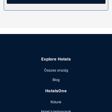
szolgáltatások közé tartozik mikrohullámú sütők és
kávé-/teafőzők, valamint takarítás hetente.
Az ingatlanhoz tartozó felszereltség
Ha egy kicsit aktívabb időtöltésre vágyik, akkor vegye
igénybe a helyszíni szabadidős szolgáltatásokat és
létesítményeket, mint például a(z) magánstrand. Ezen
kívül az egyéb szolgáltatások és létesítmények közé
tartozik ingyenes wifihozzáférés és ajándékbolt/
újságosstand. A kunyhó kiegészítő szolgáltatásai között
szerepelnek a következők: piknikező hely, gázgrill és
Explore Hotels
kerékpárparkoló.
Étterem
Összes ország
Ha megéheznél, Betula Lake Resort a helyi
Blog
élelmiszerbolt/kisbolt kínálatával tud szolgálni.
Egyéb felszereltség
HotelsOne
Az autóval érkező vendégek számára ingyenes egyéni
Rólunk
parkolás biztosított a helyszínen.
Hotel tulajdonosok