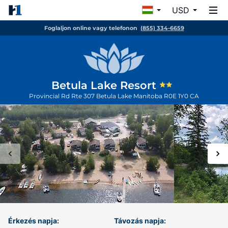
USD
Foglaljon online vagy telefonon
(855) 334-6659
Betula Lake Resort
Provincial Rd Rte 307
Betula Lake
Manitoba
R0E 1Y0
CA
Érkezés napja:
Távozás napja: