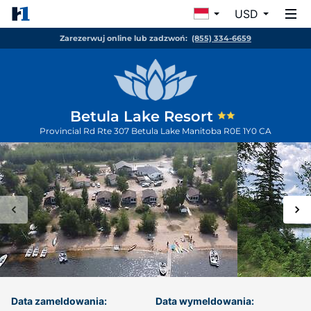
USD
Zarezerwuj online lub zadzwoń:
(855) 334-6659
Betula Lake Resort
Provincial Rd Rte 307
Betula Lake
Manitoba
R0E 1Y0
CA
Data zameldowania:
Data wymeldowania: