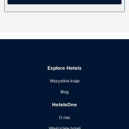
Udogodnienia obejmują kuchenki mikrofalowe i zestawy
do parzenia kawy i herbaty oraz sprzątanie raz w
tygodniu.
Udogodnienia w obiekcie
Udogodnienia rekreacyjne to prywatna plaża. Dostępne są
również takie udogodnienia, jak bezpłatny
bezprzewodowy dostęp do internetu i sklepy z
pamiątkami i czasopismami. Ten domek wypoczynkowy
oferuje również udogodnienia takie jak teren piknikowy,
grill gazowy i parking rowerowy.
Explore Hotels
Restauracja
Wszystkie kraje
W obiekcie Betula Lake Resort apetyt gości zaspokoi
sklep ogólnospożywczy.
Blog
Pozostałe udogodnienia
HotelsOne
Udogodnienia na miejscu to bezpłatne parkowanie
samodzielne.
O nas
Właściciele hoteli