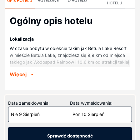
OPIS HOTELU
HOTELOWE
O HOTELU
HOTELU
Ogólny opis hotelu
Lokalizacja
W czasie pobytu w obiekcie takim jak Betula Lake Resort
w mieście Betula Lake, znajdziesz się 9,9 km od miejsca
takiego jak Wodospad Rainbow i 10,6 km od atrakcji takiej
jak Park Prowincjonalny Whiteshell. Domek wypoczynkowy
Więcej
(przy plaży) znajduje się 20,5 km od atrakcji takiej jak
Jezioro Big Whiteshell i 51,1 km od miejsca takiego jak
Park Prowincjonalny Pinawa.
Pokoje
Data zameldowania:
Data wymeldowania:
Poczuj się jak w domu w 10 klimatyzowanych pokojach,
Nie 9 Sierpień
Pon 10 Sierpień
których wyposażenie to aneksy kuchenne
(pełnowymiarowa lodówka i zamrażarka i piekarniki).
Bezpłatny bezprzewodowy dostęp do internetu zapewni
łączność ze światem, a telewizja satelitarna — rozrywkę.
Sprawdź dostępność