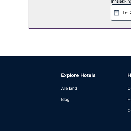
Restaurant
Innsjekkin
Som gjest på Betula Lake Resort kan du få deg e
Lør 
Andre fasiliteter
Gjestene tilbys ubetjent parkering (inkludert) på 
Explore Hotels
H
Alle land
O
Blog
H
O