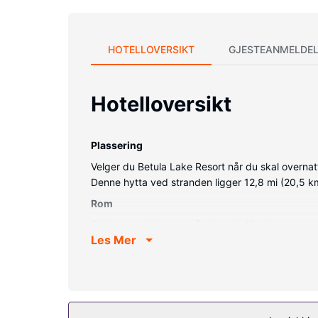
HOTELLOVERSIKT
GJESTEANMELDEL
Hotelloversikt
Plassering
Velger du Betula Lake Resort når du skal overnatt
Denne hytta ved stranden ligger 12,8 mi (20,5 km
Rom
Føl deg som hjemme på et av de 10 gjesterommene
Les Mer
deg oppdatert med wi-fi (inkludert) på rommet,
tilbys ukentlig.
Fasiliteter på eiendommen
Du tilbys blant annet en privat strand og wi-fi (i