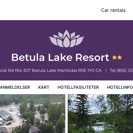
Car rentals
iteter
Hotellinformasjon
Hotellregler
Betula Lake Resort
cial Rd Rte 307
Betula Lake
Manitoba
R0E 1Y0
CA
Tel.
(855) 3
EANMELDELSER
KART
HOTELLFASILITETER
HOTELLINF