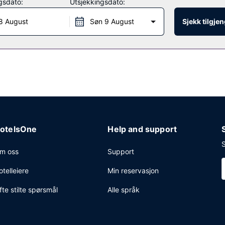
gsdato:
Utsjekkingsdato:
n matbit i dagligvarebutikken/storkiosken.
8 August
Søn 9 August
Sjekk tilgje
stedet.
otelsOne
Help and support
S
m oss
Support
otelleiere
Min reservasjon
fte stilte spørsmål
Alle språk