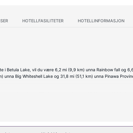
SER
HOTELLFASILITETER
HOTELLINFORMASJON
e i Betula Lake, vil du være 6,2 mi (9,9 km) unna Rainbow fall og 6,
) unna Big Whiteshell Lake og 31,8 mi (51,1 km) unna Pinawa Provinc
, som har air conditioning, og som har et tekjøkken med kjøleskap/f
 og underholdningen er sikret med parabol-TV. Rommene har mikrobøl
nkludert) og gavebutikk/kiosk. Denne hytta har i tillegg piknikområde,