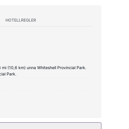
HOTELLREGLER
6 mi (10,6 km) unna Whiteshell Provincial Park.
ial Park.
ryseboks i full størrelse og ovn. Du kan holde
geovn og kaffetrakter/tekoker, og rengjøring
 gassgriller og sykkelparkering.