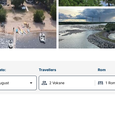
ato:
Travellers
Rom
ugust
2 Voksne
1 Ro