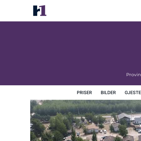
Betula Lake Resort
Priser
Bilder
Gjesteanmeldelser
Kart
Hotellfasil
Provin
PRISER
BILDER
GJEST