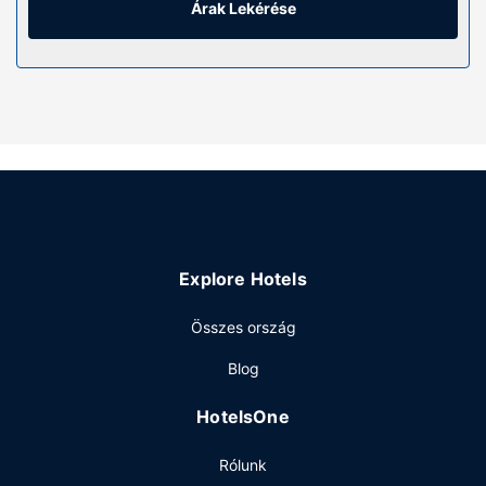
gondoskodik. A kényelmi felszerelések és szolgáltatások
Árak Lekérése
közé tartozik íróasztal és külön nappali, valamint takarítás
naponta.
Az ingatlanhoz tartozó felszereltség
A szálláshely kínálta egyéb szolgáltatások és
létesítmények közé tartozik ingyenes wifihozzáférés és
étel- és italautomata.
Étterem
A szálláshely területén található bár/társalgó finomabbnál
is finomabb italokkal várja a vendégeket.
Explore Hotels
Egyéb felszereltség
A szálláshelyen vegytisztítási/ruhatisztítási szolgáltatások,
Összes ország
poggyászok tárolása lehetséges és ruhatisztító
Blog
létesítmények is igénybe vehető.
HotelsOne
Rólunk