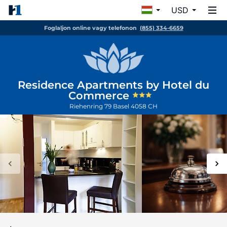
USD
Foglaljon online vagy telefonon
(855) 334-6659
Residence Apartments by Hotel du
Commerce
Riehenring 79
Basel
4058
CH