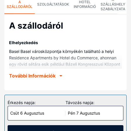
A
HOTEL
SZOLGÁLTATÁSOK
SZÁLLÁSHELY
SZÁLLODÁRÓL
INFORMÁCIÓ
SZABÁLYZATA
A szállodáról
Elhelyezkedés
Basel Basel városközpontja környékén található a helyi
Residence Apartments by Hotel du Commerce, ahonnan
egy rövid sétára esik például Bázeli Kongresszusi Központ
és Kartbahn Basel. Ez a helyi apartmanhotel kb. 0,6 km-re
További Információk
található Musical Theater Basel (színház), ill. 0,6 km-re
Rosentalanlage park helyszíneitől.
Szobák
Helyezze magát kényelembe a(z) 8 szoba egyikében,
Érkezés napja:
Távozás napja:
melyekben konyhák, nagyméretű hűtő/fagyasztó és
Csüt 6 Augusztus
Pén 7 Augusztus
főzőlap is található. A rendelkezésre álló ingyenes vezeték
nélküli internet-hozzáférés segítségével kapcsolatban
maradhat, a szórakozásról pedig síkképernyős televízió