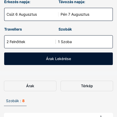
Érkezés napja:
Távozás napja:
Csüt 6 Augusztus
Pén 7 Augusztus
Travellers
Szobák
2 Felnőttek
1 Szoba
Árak Lekérése
Árak
Térkép
Szobák :
8
A