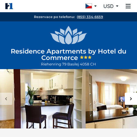
USD
Rezervace po telefonu:
(855) 334-6659
Residence Apartments by Hotel du
Commerce
Riehenring 79
Basilej
4058
CH