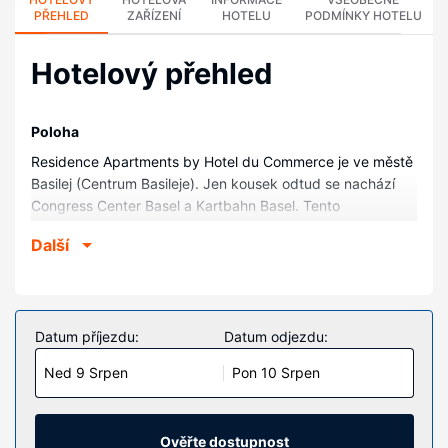
PŘEHLED
ZAŘÍZENÍ
HOTELU
PODMÍNKY HOTELU
Hotelový přehled
Poloha
Residence Apartments by Hotel du Commerce je ve městě
Basilej (Centrum Basileje). Jen kousek odtud se nachází
Congress Center Basel a Kartbahn Basel. Tento
apartmánový hotel se nachází 0,6 km od Hudební divadlo
Další
Basel a 0,6 km od Park Rosentalanlage.
Pokoje
V jednom z 8 pokojů, k jejichž vybavení patří kuchyně,
lednička/mraznička a varná deska, se budete cítit jako
Datum příjezdu:
Datum odjezdu:
doma. Bezdrátový internet zdarma vám zajistí spojení se
Ned 9 Srpen
Pon 10 Srpen
světem a televize s plochou obrazovkou dobrou zábavu.
Další užitečné vybavení a služby: psací stůl a oddělený
sedací kout. Úklid pokojů se provádí denně.
Ověřte dostupnost