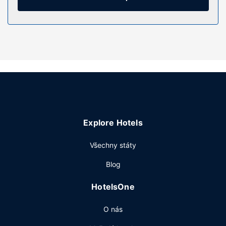
Vybavení nemovitosti
K nabídce hotelu patří bezdrátový internet zdarma a
prodejní automat.
Restaurace
Chcete-li si vychutnat svůj oblíbený nápoj, bude vám k
dispozici bar/salonek.
Další vybavení
Hostům jsou k dispozici čistírna oděvů, úschova zavazadel
a prádelna.
Explore Hotels
Všechny státy
Blog
HotelsOne
O nás