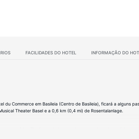
RIOS
FACILIDADES DO HOTEL
INFORMAÇÃO DO HOT
 du Commerce em Basileia (Centro de Basileia), ficará a alguns pa
 Musical Theater Basel e a 0,6 km (0,4 mi) de Rosentalanlage.
om um frigorífico/congelador grande e uma placa de cozinha, se qu
no e internet sem fios. As comodidades incluem ainda secretárias e á