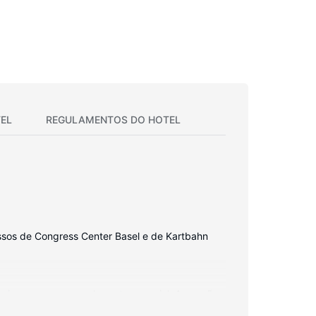
EL
REGULAMENTOS DO HOTEL
ssos de Congress Center Basel e de Kartbahn
iser preparar aquele prato especial. As opções
reas de estar separadas. A limpeza dos quartos é