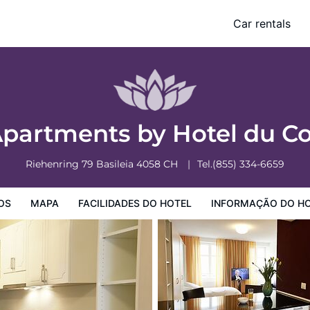
erce
Car rentals
o Hotel
Informação do Hotel
Regulamentos do Hotel
Apartments by Hotel du
Riehenring 79
Basileia
4058
CH
Tel.
(855) 334-6659
OS
MAPA
FACILIDADES DO HOTEL
INFORMAÇÃO DO H