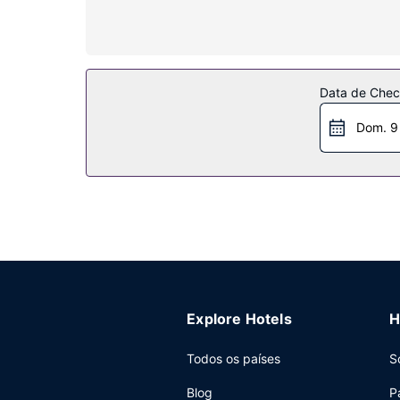
efetuada diária.
Serviço do hotel
Algumas das comodidades e serviços em destaqu
Restaurante
Data de Check
Peça o seu cocktail favorito no bar/lounge.
Dom. 9
Outros serviços
As principais comodidades incluem um serviço 
Explore Hotels
H
Todos os países
S
Blog
P