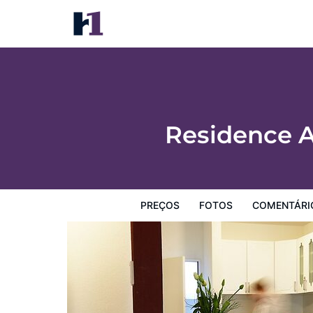
Residence Apartments by Hotel du Comm
Preços
Fotos
Comentários
Mapa
Facilidades d
Residence 
PREÇOS
FOTOS
COMENTÁRI