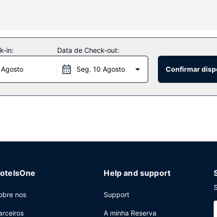
e incluem Wi-fi grátis e uma máquina de venda automática.
-in:
Data de Check-out:
 Agosto
Seg. 10 Agosto
Confirmar disp
de limpeza a seco, armazenamento de bagagem e uma lavandaria.
otelsOne
Help and support
S
obre nos
Support
arceiros
A minha Reserva