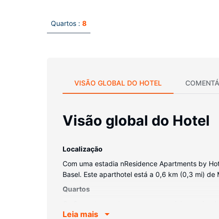
Quartos :
8
VISÃO GLOBAL DO HOTEL
COMENTÁ
Visão global do Hotel
Localização
Com uma estadia nResidence Apartments by Hotel
Basel. Este aparthotel está a 0,6 km (0,3 mi) de
Quartos
Os 8 quartos contam com uma cozinha equipada c
Leia mais
de entretenimento incluem televisor de ecrã pla