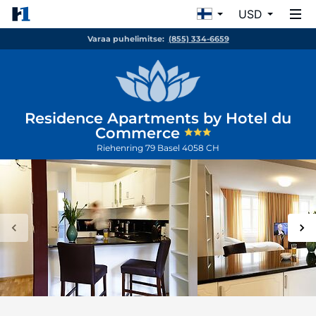
USD
Varaa puhelimitse:
(855) 334-6659
Residence Apartments by Hotel du
Commerce
Riehenring 79
Basel
4058
CH