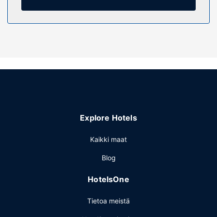
Kiinteistön miellyttävyys
Seuraavat palvelut ovat saatavilla: ilmainen langaton
internetyhteys ja myyntiautomaatti.
Ravintola
Baarissa voit nauttia raikasta juotavaa.
Muut mukavuudet
Käytössäsi on kuivapesula-/pesulapalvelut,
matkatavarasäilytys ja pyykinpesutilat.
Explore Hotels
Kaikki maat
Blog
HotelsOne
Tietoa meistä