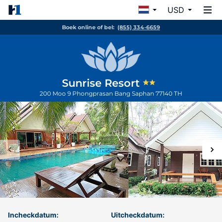
USD
Boek online of bel:
(855) 334-6659
Sunrise Resort
200 Moo 9 Phongprasan
Bang Saphan
77140
TH
Incheckdatum:
Uitcheckdatum: