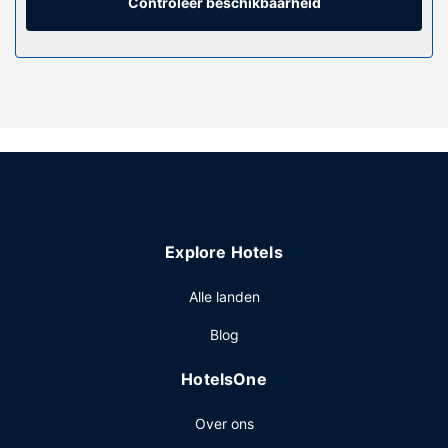
Controleer beschikbaarheid
privéstrand of profiteer van andere recreatieve
voorzieningen zoals een buitenzwembad.
Restaurant
Gasten van Sunrise Resort kunnen genieten van een
deugddoende maaltijd in het restaurant.
Overige voorzieningen
Enkele van de voorzieningen zijn een 24-uurs receptie en
meertalig personeel. Ter plaatse heb je gratis
parkeerplaatsen.
Explore Hotels
Alle landen
Blog
HotelsOne
Over ons