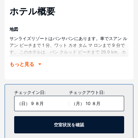
ホテル概要
地図
サンライズリゾートはバンサパンにあります。車でスアン ル
アン ビーチまで 1 分、ワット カオ タム マ ロンまで 9 分で
す。 このホテルは、バン クルッド ビーチまで 29.9 km、カ
オマロン洞窟まで 9.4 km の場所にあります。
もっと見る
部屋
全部で 19 室ある冷房完備の客室には液晶テレビが備わって
おり、ゆったりおくつろぎいただけます。各客室には、専用
のバルコニーまたはパティオがあります。客室ではケーブル
チェックイン日:
チェックアウト日:
の番組をご覧いただけます。バスルームには、シャワー、バ
（日） 9 ８月
（月） 10 ８月
スアメニティ (無料)があります。
施設
プライベートビーチへくり出して 1 日遊んだり、屋外プール
空室状況を確認
などのレクリエーション設備をご利用いただけます。