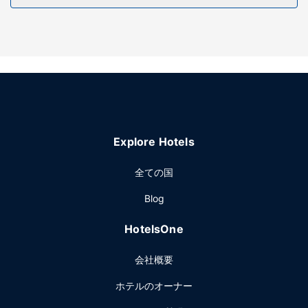
レストラン
サンライズリゾートにご滞在中は、レストランでお食事をお
楽しみください。
その他の施設
24 時間対応フロントデスク、多言語サービスをご活用いただ
けます。敷地内にはセルフパーキング (無料) が備わっていま
す。
Explore Hotels
全ての国
Blog
HotelsOne
会社概要
ホテルのオーナー