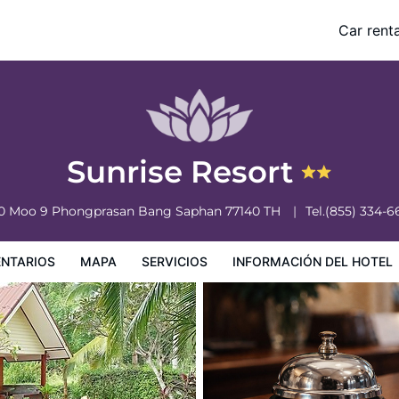
Car renta
nformación del hotel
Condiciones especiales
Sunrise Resort
0 Moo 9 Phongprasan
Bang Saphan
77140
TH
Tel.
(855) 334-6
NTARIOS
MAPA
SERVICIOS
INFORMACIÓN DEL HOTEL