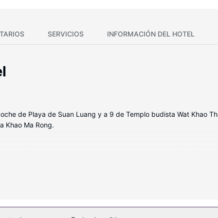
TARIOS
SERVICIOS
INFORMACIÓN DEL HOTEL
l
 coche de Playa de Suan Luang y a 9 de Templo budista Wat Khao T
va Khao Ma Rong.
 de las 19 habitaciones con aire acondicionado y televisión LCD. La
uarto de baño está provisto de ducha y artículos de higiene personal 
rovecha otras instalaciones recreativas, como una piscina al aire libr