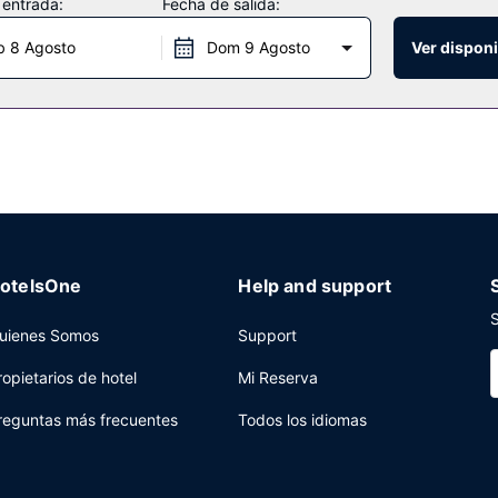
 entrada:
Fecha de salida:
posición para comer algo.
b 8 Agosto
Dom 9 Agosto
Ver disponi
tención multilingüe a tu disposición. Hay un aparcamiento sin asisten
otelsOne
Help and support
S
uienes Somos
Support
ropietarios de hotel
Mi Reserva
reguntas más frecuentes
Todos los idiomas