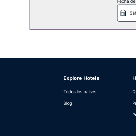
Fecha de
En Sunrise Resort tienes un restaurante a tu dis
Otros servicios
Sá
Tendrás un servicio de recepción las 24 horas y a
Explore Hotels
H
Todos los paises
Q
Blog
P
P