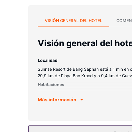
VISIÓN GENERAL DEL HOTEL
COMEN
Visión general del hote
Localidad
Sunrise Resort de Bang Saphan está a 1 min en
29,9 km de Playa Ban Krood y a 9,4 km de Cue
Habitaciones
Te sentirás como en tu propia casa en cualquiera
Más información
los momentos de ocio, tienes una por cable. El c
Servicios hotel
Disfruta de un día de sol en la playa privada o ap
Restaurante