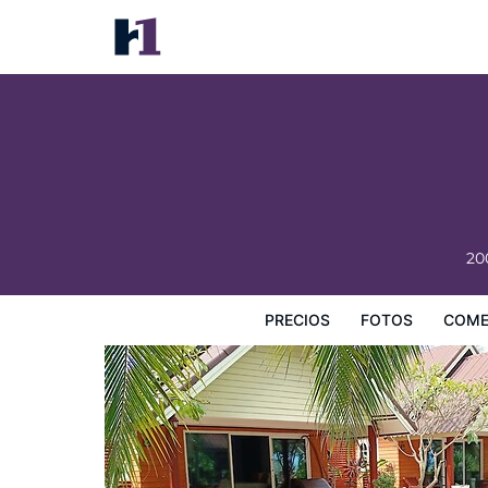
Sunrise Resort
Precios
Fotos
Comentarios
Mapa
Servicios
I
20
PRECIOS
FOTOS
COME