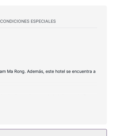
CONDICIONES ESPECIALES
ham Ma Rong. Además, este hotel se encuentra a
s habitaciones disponen de balcón o patio. Para
gratuitos.
e.