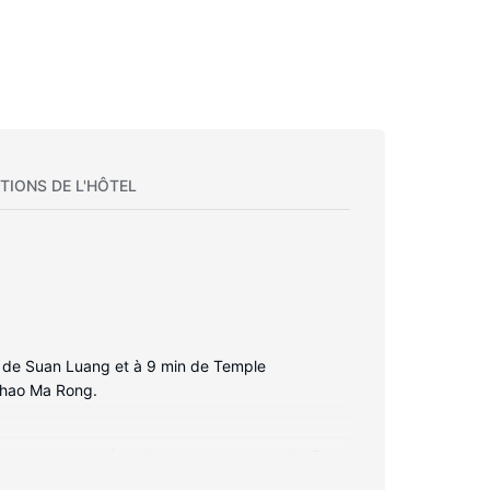
TIONS DE L'HÔTEL
ge de Suan Luang et à 9 min de Temple
Khao Ma Rong.
ambres sont dotées d'un balcon ou un patio. Des
e et des articles de toilette gratuits.