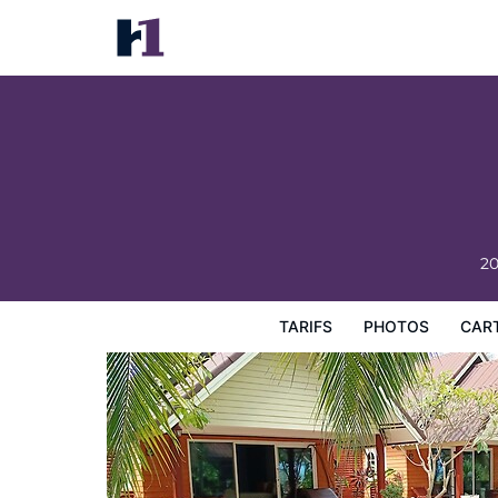
Sunrise Resort
Tarifs
Photos
Carte
Équipements de l'hôtel
Inf
2
TARIFS
PHOTOS
CAR