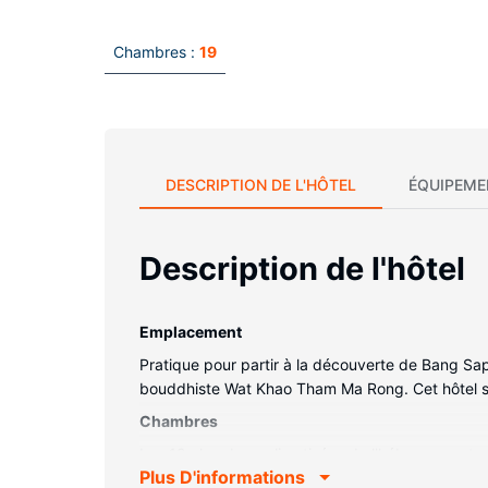
Chambres :
19
DESCRIPTION DE L'HÔTEL
ÉQUIPEME
Description de l'hôtel
Emplacement
Pratique pour partir à la découverte de Bang Sa
bouddhiste Wat Khao Tham Ma Rong. Cet hôtel s
Chambres
Les 19 chambres climatisées de l'hébergement vo
Plus D'informations
chaînes par câble sont à votre disposition et vou