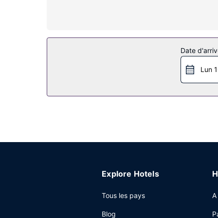
Les services sur place
Rejoignez la plage privée pour une journée au bo
piscine extérieure.
Restaurant
Date d'arriv
Sunrise Resort vous invite à découvrir son restau
Lun 1
Autres services
Les équipements et services proposés incluent un
l'hébergement.
Explore Hotels
H
Tous les pays
A
Blog
P