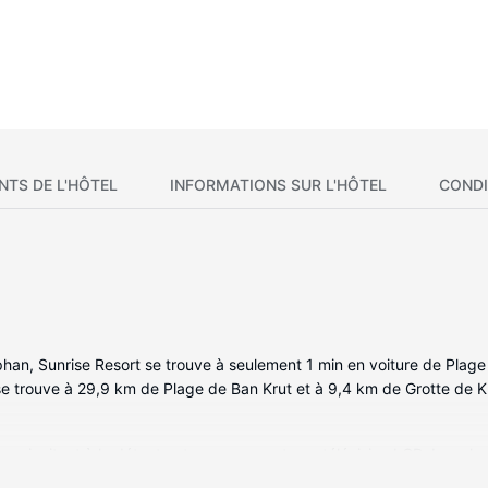
NTS DE L'HÔTEL
INFORMATIONS SUR L'HÔTEL
CONDI
phan, Sunrise Resort se trouve à seulement 1 min en voiture de Pla
e trouve à 29,9 km de Plage de Ban Krut et à 9,4 km de Grotte de 
us invitent à la détente et comprennent une télévision LCD. Les ch
s invitent au divertissement. Les salles de bain comprennent une douch