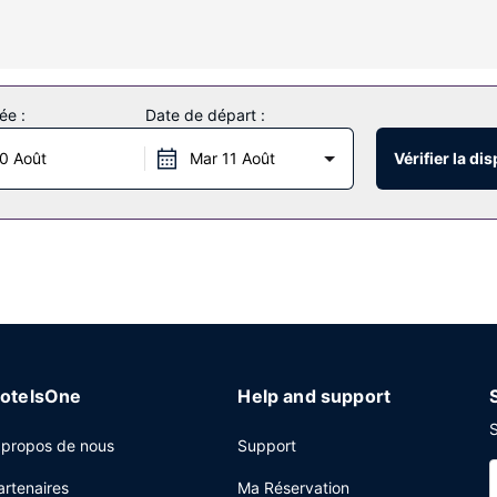
rd de l'eau et profitez des nombreuses infrastructures de loisirs p
ée :
Date de départ :
rant.
0 Août
Mar 11 Août
Vérifier la dis
e réception ouverte 24 h/24 et un personnel polyglotte. Un parking g
otelsOne
Help and support
S
 propos de nous
Support
artenaires
Ma Réservation