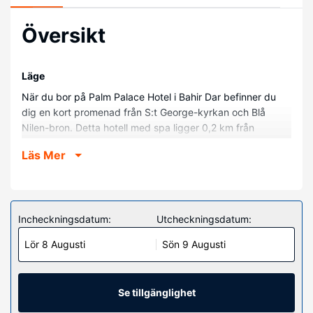
Översikt
Läge
När du bor på Palm Palace Hotel i Bahir Dar befinner du
dig en kort promenad från S:t George-kyrkan och Blå
Nilen-bron. Detta hotell med spa ligger 0,2 km från
sjöstrand och 0,3 km från Tanasjön.
Läs Mer
Hotellrum
Känn dig som hemma i ett av de 56 rummen. Gratis wi-fi
gör att du kan hålla dig uppkopplad. På rummet finns
skrivbord och mörkläggningsgardiner. Städning erbjuds
Incheckningsdatum:
Utcheckningsdatum:
dagligen.
Lör 8 Augusti
Sön 9 Augusti
Bekvämligheter på anläggningen
Skäm bort dig själv med ett besök på deras fullständiga
spa. Detta hotell har även gratis wi-fi och
Se tillgänglighet
conciergetjänster.