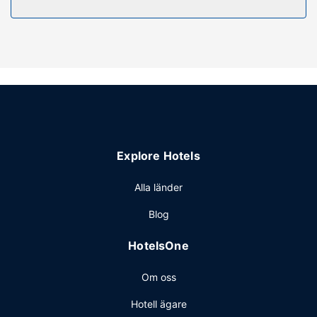
Restaurang
Ta en bit mat på någon av de många matställena detta
hotell erbjuder. Här finns bland annat 3 restauranger och 2
kaféer. Mingla med andra gäster - här erbjuds alla gäster
gratis mottagning dagligen. Slappna av med en god drink
på en av boendets 2 barer/lounger. Här erbjuds en gratis
kontinental frukost dagligen mellan 06.00 och 10.00.
Övriga bekvämligheter
Gäster har tillgång till bland annat gratis dagstidningar i
Explore Hotels
lobbyn, kemtvätt/tvättjänster och reception (öppen
dygnet runt). Planerar du ett event i Bahir Dar? På detta
Alla länder
hotell finns det event- och konferensutrymmen på upp till
Blog
90 kvadratmeter, däribland konferenscenter. Flygtransfer
tur/retur är gratis (tillgänglig dygnet runt).
HotelsOne
Om oss
Hotell ägare