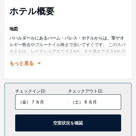
ホテル概要
地図
バハルダールにあるパーム・パレス・ホテルからは、聖ゲオ
ルギー教会やブルーナイル橋まで歩いてすぐです。 このスパ
ホテルは、レイクショアまで 0.2 km、タナ湖まで 0.3 km の
場所にあります。
もっと見る
部屋
全部で 56 室ある客室で、おくつろぎください。客室では
WiFi (無料)をご利用いただけます。デスク、遮光カーテンを
ご利用いただけ、ハウスキーピング サービスは、毎日行われ
チェックイン日:
チェックアウト日:
ます。
（金） 7 ８月
（土） 8 ８月
施設
フルサービススパでゆっくりと贅沢な時間をお過ごしいただ
けます。このホテルでは、WiFi (無料)、コンシェルジュ サー
空室状況を確認
ビスもご利用いただけます。