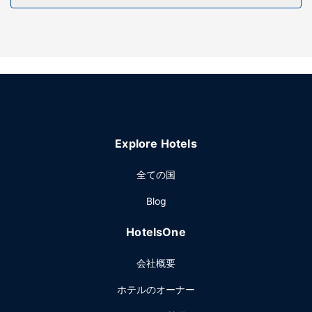
レストラン
このホテルには、3 か所のレストランや2 か所のコーヒーシ
ョップ / カフェなど、お食事にご利用いただける場所がたく
さんあります。毎日ご利用いただけるレセプション (無料)
で、語らいのひと時をお楽しみください。少し疲れたなと思
ったときは、2 か所のバー / ラウンジ から 1 つ選んで、ひと
休みしましょう。無料のコンチネンタル ブレックファストを
毎日、6:00 ～ 10:00 までお召し上がりいただけます。
その他の施設
Explore Hotels
ロビーでの新聞サービス (無料)、ドライクリーニング / ラン
ドリー サービス、24 時間対応フロントデスクをお使いいた
全ての国
だけます。バハルダールでのイベント開催には、このホテル
Blog
のカンファレンス センターなど総面積 90 平方メートル
(969 平方フィート) のイベント設備をご利用いただけます。
HotelsOne
空港送迎シャトルサービス (24 時間対応) を無料でご利用い
ただけます。
会社概要
ホテルのオーナー