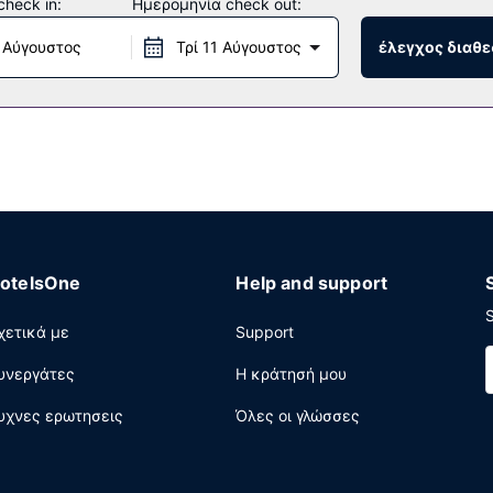
heck in:
Ημερομηνία check out:
λογές εστίασης που υπάρχουν σε αυτό το ξενοδοχείο και περιλαμβ
 Αύγουστος
Τρί 11 Αύγουστος
έλεγχος διαθε
αμβάνει χώρα καθημερινά. Θέλετε να χαλαρώσετε; Κάντε ένα διά
υρωπαϊκό) καθημερινά μεταξύ 6:00 π.μ. - 10:00 π.μ..
εάν εφημερίδες στο λόμπι, υπηρεσίες στεγνοκαθαριστηρίου/πλυν
Μπαχίρ Νταρ); Αυτό το ξενοδοχείο διαθέτει χώρο που είναι 90 τε
ρά από και προς το αεροδρόμιο είναι δωρεάν (διαθέσιμο 24 ώρες
otelsOne
Help and support
S
χετικά με
Support
υνεργάτες
Η κράτησή μου
υχνες ερωτησεις
Όλες οι γλώσσες