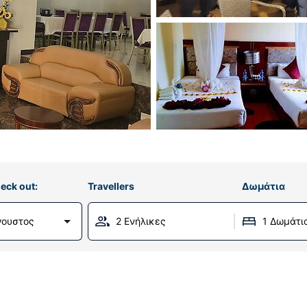
eck out:
Travellers
Δωμάτια
ύγουστος
2 Ενήλικες
1 Δωμάτι