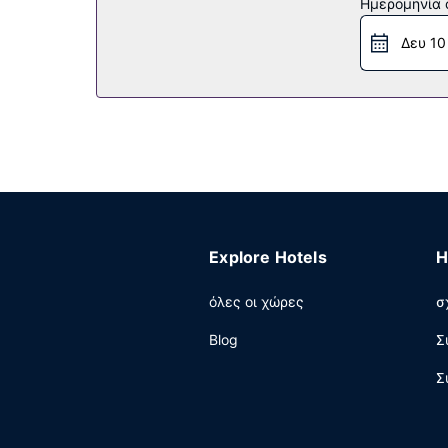
Εστιατόριο
Ημερομηνία c
Πάρτε κάτι να φάτε σε μία από τις πολλές επι
Δευ 10
άλλους επισκέπτες στη δωρεάν δεξίωση που λ
τα 2 μπαρ/lounge. Σερβίρεται δωρεάν πρωινό (ε
Άλλες παροχές
Στις σημαντικές παροχές περιλαμβάνονται δωρ
οργανώσετε μια εκδήλωση σε αυτήν την πόλη (
συνεδριακό κέντρο. Το λεωφορειάκι για μεταφο
Explore Hotels
H
όλες οι χώρες
σ
Blog
Σ
Σ