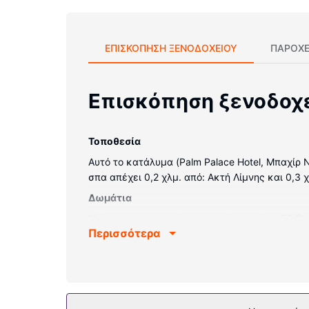
ΕΠΙΣΚΌΠΗΣΗ ΞΕΝΟΔΟΧΕΊΟΥ
ΠΑΡΟΧΕ
Επισκόπηση ξενοδοχ
Τοποθεσία
Αυτό το κατάλυμα (Palm Palace Hotel, Μπαχίρ 
σπα απέχει 0,2 χλμ. από: Ακτή Λίμνης και 0,3 χ
Δωμάτια
Νιώστε σαν στο σπίτι σας σε ένα από τα 56 δ
Περισσότερα
περιλαμβάνουν γραφεία και κουρτίνες συσκότι
Παροχές καταλύματος
Κάντε ένα δώρο στον εαυτό σας κι επισκεφτεί
υπηρεσίες concierge.