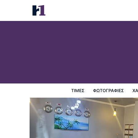
Palm Palace Hotel
Τιμές
Φωτογραφίες
Χάρτης
Παροχες ξενοδοχε
ΤΙΜΈΣ
ΦΩΤΟΓΡΑΦΊΕΣ
Χ