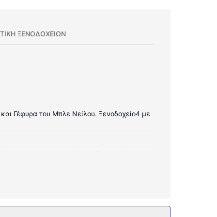
ΤΙΚΗ ΞΕΝΟΔΟΧΕΊΩΝ
υ και Γέφυρα του Μπλε Νείλου. Ξενοδοχείο4 με
ο ίντερνετ που προσφέρεται. Οι παροχές
επίσης δωρεάν ασύρματο ίντερνετ και