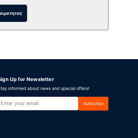
άνουν 3 εστιατόρια και 2 καφετέριες. Γνωρίστε
σιμοτητας
λειμμα με ένα απολαυστικό ποτό σε ένα από
τηρίων και ρεσεψιόν όλο το 24ωρο. Θέλετε να
τραγωνικά μέτρα και περιλαμβάνει ένα
 το 24ωρο).
Sign Up for Newsletter
tay informed about news and special offers!
Subscribe