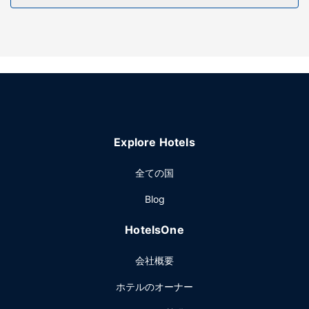
してこのホテルでは、WiFi (無料)、コンシェルジュ サービ
ス、共用リビングルームをご利用いただけます。
レストラン
食事はLe Gouluでお召し上がりいただけます。このレストラ
ンはバー / ラウンジを併設しています。客室でルームサービ
ス (営業時間限定)も利用できます。朝食ビュッフェを毎日
7:00 ～ 9:30 までお召し上がりいただけます (有料)。
その他の施設
Explore Hotels
ロビーでの新聞サービス (無料)、多言語サービス、荷物保管
サービスをお使いいただけます。このホテル には、3 のミー
全ての国
ティングルームがあり、各種イベントにご利用いただけま
Blog
す。空港送迎シャトルサービス (24 時間対応) を有料でご利
用いただけるほか、敷地内にはセルフパーキング (有料) も備
HotelsOne
わっています。
会社概要
ホテルのオーナー