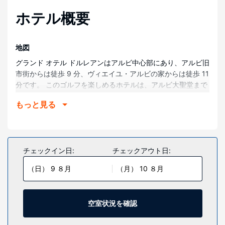
ホテル概要
地図
グランド オテル ドルレアンはアルビ中心部にあり、アルビ旧
市街からは徒歩 9 分、ヴィエイユ・アルビの家からは徒歩 11
分です。 このゴルフを楽しめるホテルは、アルビ大聖堂まで
1.3 km、トゥールーズ ロートレック美術館まで 1.3 km の場
もっと見る
所にあります。
部屋
全部で 56 室ある客室には、薄型テレビが備わっています。
WiFi (無料)をお使いいただけるほか、衛星放送の番組をご覧
チェックイン日:
チェックアウト日:
いただけます。浴槽またはシャワー付きのバスルームが備わ
（日） 9 ８月
（月） 10 ８月
っています。セーフティボックス、デスクをご利用いただ
け、ハウスキーピング サービスは、毎日行われます。
施設
空室状況を確認
フィットネスセンターなどのレクリエーション設備を使い、
テラスからの眺めをお楽しみいただけます。その他の設備と