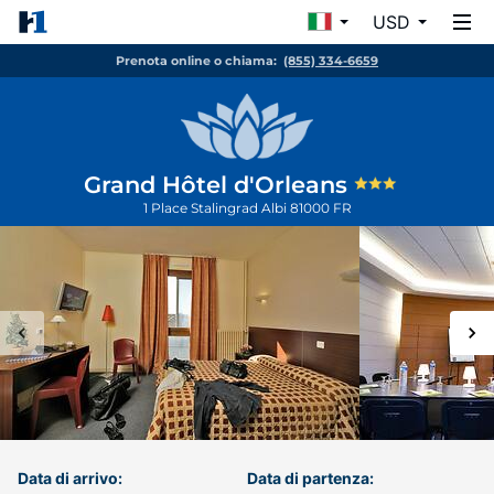
USD
Prenota online o chiama:
(855) 334-6659
Grand Hôtel d'Orleans
1 Place Stalingrad
Albi
81000
FR
Data di arrivo:
Data di partenza: