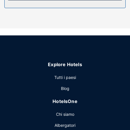
Attrattive della proprietà
Scopri i molti servizi ricreativi a disposizione, tra cui una
palestra e una terrazza da dove ammirare il paesaggio.
Questo hotel propone, inoltre, il Wi-Fi gratuito, servizi di
concierge e un'area soggiorno in comune.
Ristorante
Consulta il menù di Le Goulu, piacevole ristorante che
include un bar/lounge. Se non hai voglia di uscire,
approfitta del servizio in camera con orario limitato. La
Explore Hotels
colazione a buffet è disponibile a pagamento tutti i giorni
dalle ore 07:00 alle ore 09:30.
Tutti i paesi
Altre attrattive
Blog
Potrai usufruire di quotidiani gratuiti nella hall, personale
poliglotta e deposito bagagli. Un hotel offre 3 sale riunioni
HotelsOne
disponibili per eventi. Potrai usufruire di una navetta da e
per l'aeroporto 24 ore su 24 a pagamento; inoltre, in loco
Chi siamo
troverai il un parcheggio (a pagamento).
Albergatori