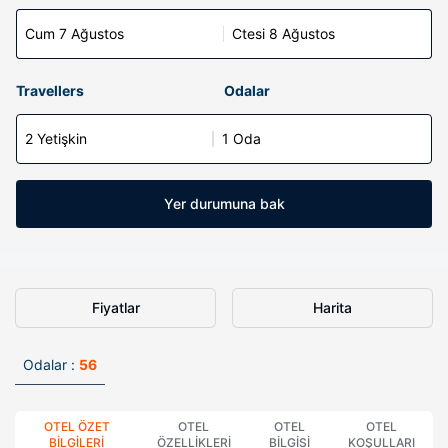
Cum 7 Ağustos
Ctesi 8 Ağustos
Travellers
Odalar
2 Yetişkin
1 Oda
Yer durumuna bak
Fiyatlar
Harita
Odalar :
56
OTEL ÖZET
OTEL
OTEL
OTEL
BILGILERI
ÖZELLIKLERI
BILGISI
KOŞULLARI