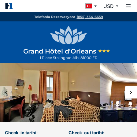
USD
Telefonla Rezervasyon:
(855) 334-6659
Grand Hôtel d'Orleans
1 Place Stalingrad
Albi
81000
FR
Check-in tarihi:
Check-out tarihi: