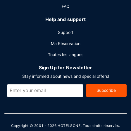
journaux gratuits dans le hall, un personnel polyglotte et
FAQ
une consigne à bagages. Cet hôtel dispose de 3 salles de
réunions pouvant accueillir toutes sortes d'événements. En
Help and support
échange d'un supplément, l'hébergement propose une
navette vers et depuis l'aéroport (24 h/24) et un parking
Support
payant sans service de voiturier se trouve dans l'enceinte
de l'hébergement.
Ma Réservation
Toutes les langues
Sign Up for Newsletter
Stay informed about news and special offers!
Subscribe
Copyright © 2001 - 2026
HOTELSONE
. Tous droits réservés.