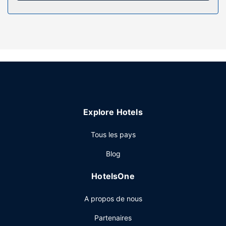
Le service d'entretien est assuré tous les jours.
Les services sur place
La détente avant tout ! Profitez des nombreuses options
de loisirs disponibles dans l'hébergement, notamment un
centre de fitness, ou admirez la vue qui vous est offerte
depuis une terrasse. Parmi les services et équipements
offerts par cet hôtel vous trouvez également l'accès Wi-Fi
à Internet gratuit, un service de conciergerie et une salle
de séjour commune.
Explore Hotels
Restaurant
Tous les pays
Pendant votre séjour, laissez-vous tenter par les saveurs
de Le Goulu, un restaurant qui abrite aussi un bar, un bar /
Blog
salon. Si vous préférez rester tranquille devant votre série
préférée, un service d'étage (horaires limités) est à votre
HotelsOne
disposition. Un petit déjeuner buffet est servi tous les jours
de 07 h 00 à 09 h 30 moyennant un supplément.
A propos de nous
Autres services
Partenaires
Les équipements et services proposés incluent des