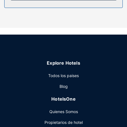
Servicios hotel
Con gimnasio y muchas otras instalaciones recreativas a tu
disposición, no te quedará ni un minuto libre. Tienes
también una terraza donde sentarte a contemplar el
paisaje. Encontrarás además conexión a Internet wifi
gratis, servicios de conserjería y una sala de estar
compartida.
Restaurante
Explore Hotels
Come algo en Le Goulu, restaurante con un bar o lounge, o
simplemente llama al servicio de habitaciones con horario
Todos los paises
limitado. Se ofrece un desayuno bufé todos los días de
07:00 a 09:30 con un coste adicional.
Blog
Otros servicios
HotelsOne
Tendrás periódicos gratuitos en el vestíbulo, atención
multilingüe y consigna de equipaje a tu disposición. Este
Quienes Somos
hotel pone a tu disposición 3 salas de reuniones donde
celebrar todo tipo de eventos. Pagando un pequeño
Propietarios de hotel
suplemento podrás aprovechar prestaciones como