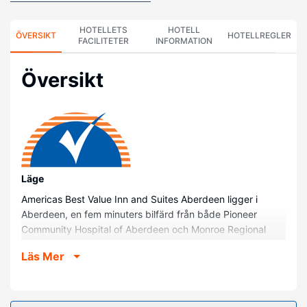
HOTELLETS
HOTELL
ÖVERSIKT
HOTELLREGLER
FACILITETER
INFORMATION
Översikt
Läge
Americas Best Value Inn and Suites Aberdeen ligger i
Aberdeen, en fem minuters bilfärd från både Pioneer
Community Hospital of Aberdeen och Monroe Regional
Hospital. Detta motell ligger 2 km från Aberdeen City Hall
Läs Mer
och 2,3 km från Evans Memorial Library.
Hotellrum
Känn dig som hemma i ett av de 45 luftkonditionerade