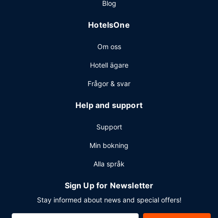
Blog
kvadratmeter, däribland konferensrum och 2 mötesrum.
Avgiftsfri parkering erbjuds på plats.
HotelsOne
Om oss
Hotell ägare
Frågor & svar
Help and support
Support
Min bokning
Alla språk
Sign Up for Newsletter
Stay informed about news and special offers!