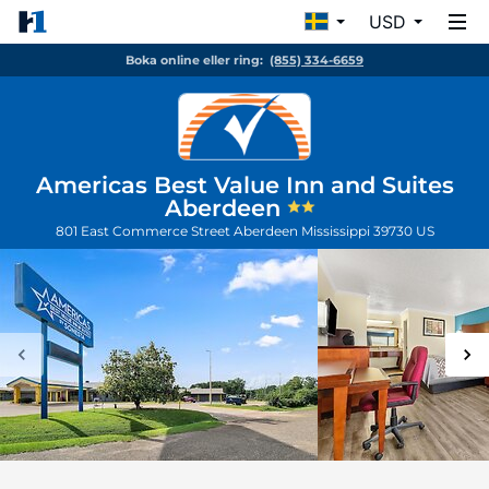
USD
Boka online eller ring:
(855) 334-6659
Americas Best Value Inn and Suites
Aberdeen
801 East Commerce Street
Aberdeen
Mississippi
39730
US