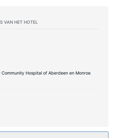
S VAN HET HOTEL
neer Community Hospital of Aberdeen en Monroe
lijf je online, terwijl de tv met kabelzenders
en en haardrogers. Voorzieningen zijn
appelijke ruimte. Dit motel heeft ook een