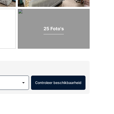
25 Foto's
Controleer beschikbaarheid