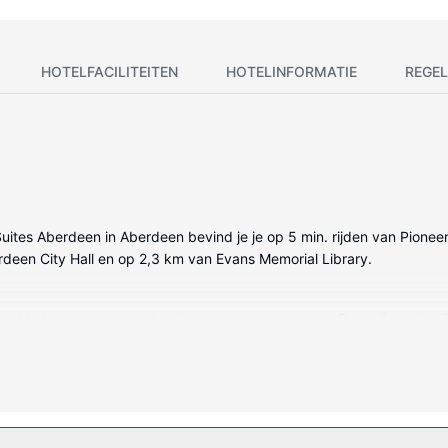
HOTELFACILITEITEN
HOTELINFORMATIE
REGEL
d Suites Aberdeen in Aberdeen bevind je je op 5 min. rijden van Pio
erdeen City Hall en op 2,3 km van Evans Memorial Library.
gelde kamers met een koelkast en een magnetron. Dankzij gratis wifi b
 badkamers met een bad/douchecombinatie hebben gratis toiletartikel
waterkoker en een telefoon met gratis lokale gesprekken.
d of maak gebruik van gratis wifi of een televisie in de gemeensch