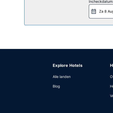
Incheckdatum
Restaurant
Za 8 Au
Gasten van Americas Best Value Inn and Suites 
Overige voorzieningen
Enkele van de voorzieningen zijn een businessce
vierkante meter aan ruimte, waaronder een confer
Explore Hotels
H
Alle landen
O
Blog
H
V