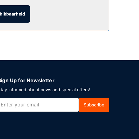
hikbaarheid
aurant.
in Aberdeen? Kies voor dit motel met 260
plaatsen.
Sign Up for Newsletter
tay informed about news and special offers!
Subscribe