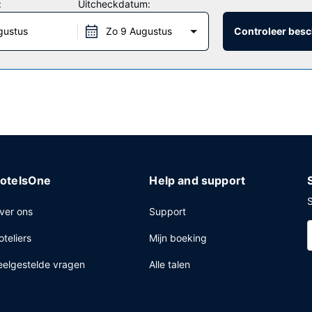
:
Uitcheckdatum:
gustus
Zo 9 Augustus
Controleer besc
Aberdeen kunnen genieten van een deugddoende maaltijd in het rest
ntrum, een 24-uurs receptie en een wasserij. Plan je een evenement 
entieruimte en 2 vergaderruimtes. Ter plaatse heb je gratis parkeer
otelsOne
Help and support
S
ver ons
Support
oteliers
Mijn boeking
eelgestelde vragen
Alle talen