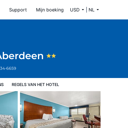
Support
Mijn boeking
USD
NL
 Aberdeen
334-6659
NS
REGELS VAN HET HOTEL