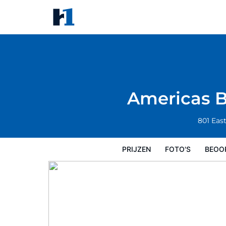
Americas Best Value Inn and S
Prijzen
Foto's
Beoordelingen
Kaart
Americas B
801 Eas
PRIJZEN
FOTO'S
BEOO