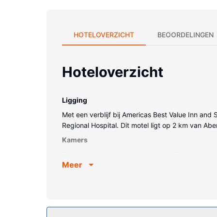
HOTELOVERZICHT
BEOORDELINGEN
Hoteloverzicht
Ligging
Met een verblijf bij Americas Best Value Inn an
Regional Hospital. Dit motel ligt op 2 km van Ab
Kamers
Doe of je thuis bent in één van de 45 klimaatgere
Meer
zorgt voor het kijkplezier. De gedeeltelijk open
bijvoorbeeld een bureau, een koffiezetapparaat/
Algemene voorziening
Profiteer van een seizoensgebonden buitenzwemba
bankethal en een automaat.