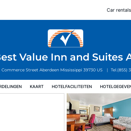
uites Aberdeen
Car rentals
Hotelfaciliteiten
Hotelgegevens
Regels van het hotel
est Value Inn and Suites
t Commerce Street
Aberdeen
Mississippi
39730
US
Tel.
(855) 
RDELINGEN
KAART
HOTELFACILITEITEN
HOTELGEGEVE