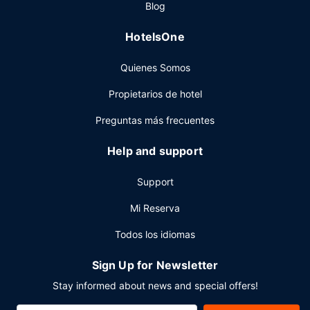
Blog
Tendrás un centro de negocios, un servicio de recepción
las 24 horas y una lavandería a tu disposición. ¿Estás
HotelsOne
organizando un evento en Aberdeen? En este motel tienes
a tu disposición 260 metros cuadrados de espacio con
Quienes Somos
zona para conferencias y 2 salas de reuniones. Hay un
aparcamiento sin asistencia gratuito disponible.
Propietarios de hotel
Preguntas más frecuentes
Help and support
Support
Mi Reserva
Todos los idiomas
Sign Up for Newsletter
Stay informed about news and special offers!