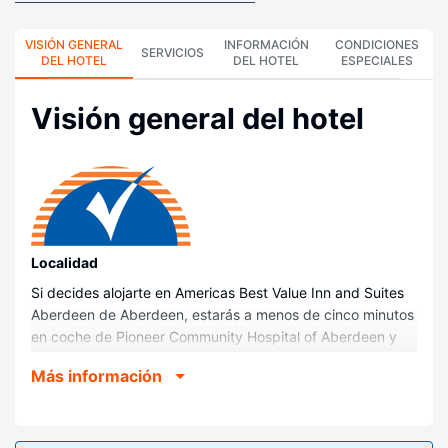
VISIÓN GENERAL
INFORMACIÓN
CONDICIONES
SERVICIOS
DEL HOTEL
DEL HOTEL
ESPECIALES
Visión general del hotel
Localidad
Si decides alojarte en Americas Best Value Inn and Suites
Aberdeen de Aberdeen, estarás a menos de cinco minutos
en coche de Pioneer Community Hospital of Aberdeen y
Monroe Regional Hospital. Además, este motel se
Más información
encuentra a 2 km de Aberdeen City Hall y a 2,3 km de
Evans Memorial Library.
Habitaciones