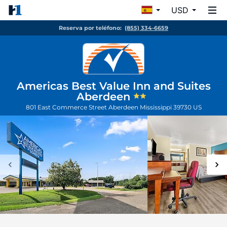
USD
Reserva por teléfono:
(855) 334-6659
Americas Best Value Inn and Suites
Aberdeen
801 East Commerce Street
Aberdeen
Mississippi
39730
US