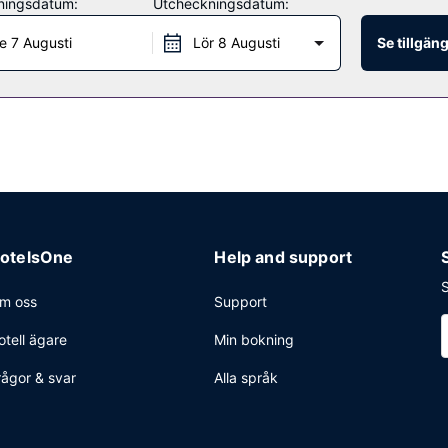
ningsdatum:
Utcheckningsdatum:
a mat, som till exempel Chop Steakhouse. Du kan också välja att lat
 boendets bar. Frukost enligt egen beställning serveras dagligen mo
e 7 Augusti
Lör 8 Augusti
Se tillgän
vice dygnet runt, kemtvätt/tvättjänster och reception (öppen dygnet r
upp till 362 kvadratmeter, däribland konferenscenter och 5 mötesrum.
otelsOne
Help and support
S
m oss
Support
otell ägare
Min bokning
rågor & svar
Alla språk