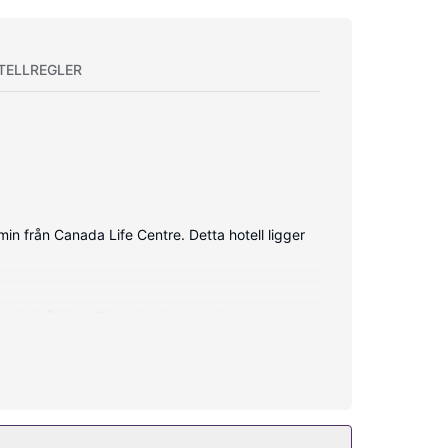
TELLREGLER
in från Canada Life Centre. Detta hotell ligger
 underhållning. Privat badrum med
ratis lokalsamtal.
v i allmänt utrymme.