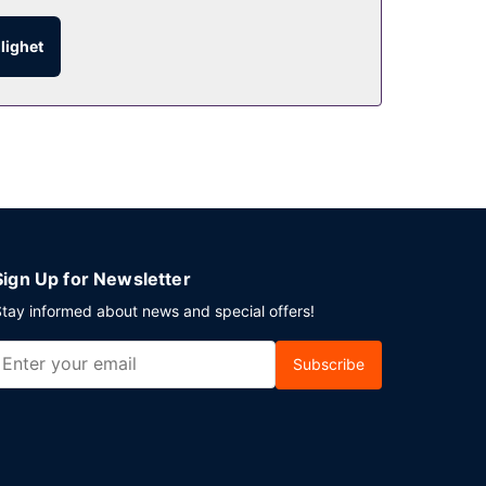
a dig på rummet med rumsservice (under
t en avgift.
glighet
unt). Planerar du ett event i Winnipeg? På detta
 Flygtransfer tur/retur är gratis (tillgänglig
Sign Up for Newsletter
tay informed about news and special offers!
Subscribe