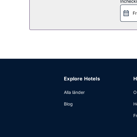
Incheck
Detta hotell har 2 restauranger som serverar br
begränsade tider). Avsluta dagen med en drink på
Fr
Övriga bekvämligheter
Gäster har tillgång till bland annat business-ser
hotell finns det event- och konferensutrymmen på 
dygnet runt).
Explore Hotels
H
Alla länder
O
Blog
H
F