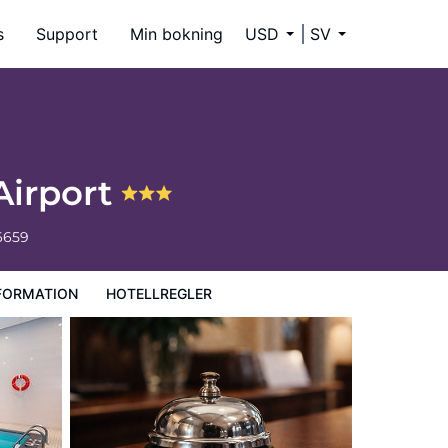
s
Support
Min bokning
USD
SV
Airport
6659
FORMATION
HOTELLREGLER