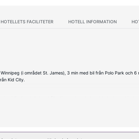
HOTELLETS FACILITETER
HOTELL INFORMATION
HO
 Winnipeg (i området St. James), 3 min med bil från Polo Park och 6 m
rån Kid City.
is wi-fi gör att du kan hålla dig uppkopplad, och kabel-tv erbjuder
r. På rummet finns skrivbord, kaffe- och tebryggare och telefon med g
itnesscenter. Boendet har även gratis wi-fi, bröllopstjänster och en t