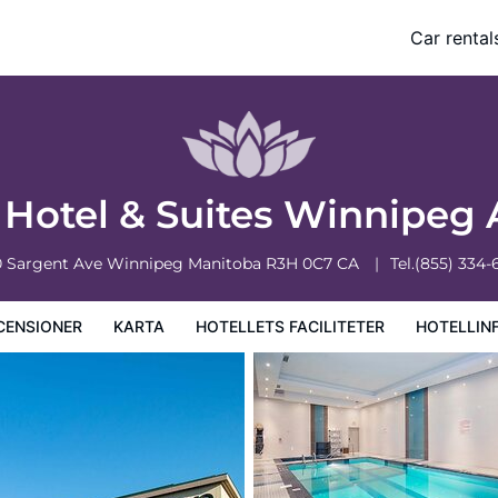
Car rental
ciliteter
Hotellinformation
Hotellregler
otel & Suites Winnipeg 
0 Sargent Ave
Winnipeg
Manitoba
R3H 0C7
CA
Tel.
(855) 334-
CENSIONER
KARTA
HOTELLETS FACILITETER
HOTELLIN