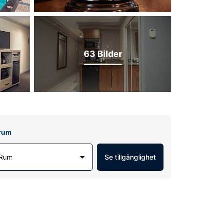
63 Bilder
lrum
 Rum
Se tillgänglighet