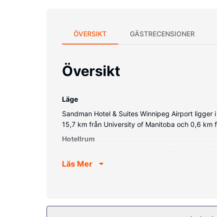
ÖVERSIKT
GÄSTRECENSIONER
Översikt
Läge
Sandman Hotel & Suites Winnipeg Airport ligger i
15,7 km från University of Manitoba och 0,6 km f
Hotellrum
Känn dig som hemma i ett av de 210 rummen. Grat
Läs Mer
badkar/dusch, gratis toalettartiklar och hårtorka
Bekvämligheter på anläggningen
Du får tillgång till inomhuspool, bubbelpool och f
Restaurang