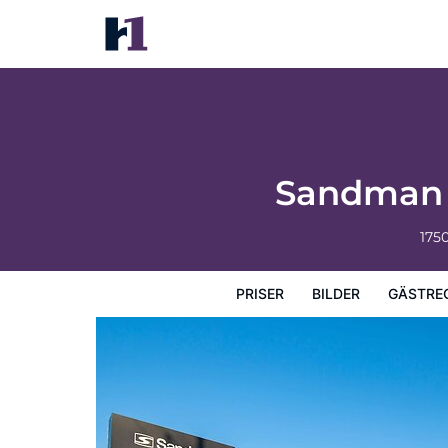
Sandman Hotel & Suites Winnipeg Airport
Priser
Bilder
Gästrecensioner
Karta
Hotellets fa
Sandman H
175
PRISER
BILDER
GÄSTRE