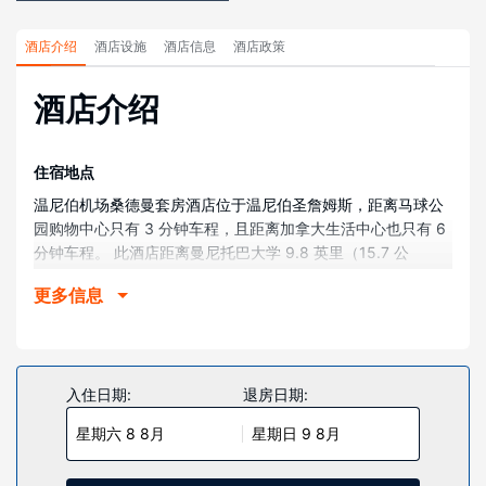
酒店介绍
酒店设施
酒店信息
酒店政策
酒店介绍
住宿地点
温尼伯机场桑德曼套房酒店位于温尼伯圣詹姆斯，距离马球公
园购物中心只有 3 分钟车程，且距离加拿大生活中心也只有 6
分钟车程。 此酒店距离曼尼托巴大学 9.8 英里（15.7 公
里），距离温尼伯 RBC 会议中心 3.2 英里（5.1 公里）。
更多信息
客房
酒店的 210 间客房定能让您在旅途中找到家的舒适。提供免费
无线网络，方便您与朋友保持联系；有线频道可满足您的娱乐
需求。配备淋浴/盆浴组合的私人浴室提供免费洗浴用品和吹风
入住日期:
退房日期:
机。便利设施包括书桌和茶具/咖啡用具，以及带有免费市内通
星期六 8 8月
星期日 9 8月
话的电话。
物业设施