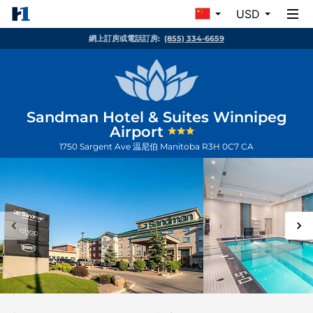
USD
網上訂房或電話訂房:
(855) 334-6659
Sandman Hotel & Suites Winnipeg
Airport
1750 Sargent Ave
温尼伯
Manitoba
R3H 0C7
CA