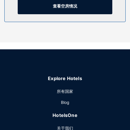
一定要享受一下室内游泳池、热水浴缸和健身中心等度假设
查看空房情况
施。此酒店的其他特色包括免费 WiFi、婚庆服务和公共区电
视。
餐厅
酒店设有 2 间餐厅，您可以去Chop Steakhouse简单吃一点；
也可以待在房间里，享受部分时段客房送餐服务。 在忙碌的一
天后，不妨去酒吧/酒廊轻松一下。每天提供收费的即点即煮早
餐。
其他设施
特色服务/设施包括24 小时商务中心、干洗/洗衣服务和24 小
时前台服务。计划在温尼伯举办活动？这家酒店拥有 362 平方
Explore Hotels
米（3897 平方英尺）的空间，包括会议中心和5 间会议室。
24 小时往返机场班车是免费的。
所有国家
Blog
HotelsOne
关于我们