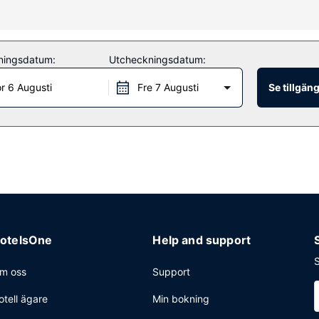
tenrutschkana och bubbelpool. Boendet har även gratis wi-fi, bröllops
ningsdatum:
Utcheckningsdatum:
 mat, som till exempel Aaltos Restaurant. Du kan också välja att la
å en av boendets 2 barer/lounger. Frukost enligt egen beställning se
r 6 Augusti
Fre 7 Augusti
Se tillgän
ckning, gratis dagstidningar i lobbyn och kemtvätt/tvättjänster. Plane
2 kvadratmeter, däribland konferenscenter och 6 mötesrum. Avgiftsfr
otelsOne
Help and support
S
m oss
Support
otell ägare
Min bokning