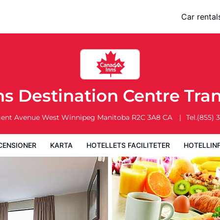
 Transcona
Car rental
a
Hotellets faciliteter
Hotellinformation
Hotellregler
ns Destination Centre Tr
gent Avenue West
Winnipeg
Manitoba
R2C 3A8
CA
Tel.
(855) 
CENSIONER
KARTA
HOTELLETS FACILITETER
HOTELLIN