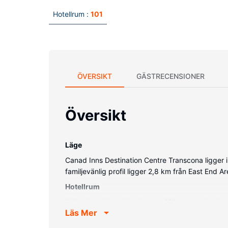
Hotellrum :
101
ÖVERSIKT
GÄSTRECENSIONER
Översikt
Läge
Canad Inns Destination Centre Transcona ligger 
familjevänlig profil ligger 2,8 km från East End
Hotellrum
Skäm bort dig och bo i ett av 101 rum med privata
Läs Mer
rummet finns skrivbord, kylskåp och telefon med 