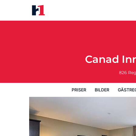
Canad Inns Destination Centre
Priser
Bilder
Gästrecensioner
Kart
Canad In
826 Re
PRISER
BILDER
GÄSTRE