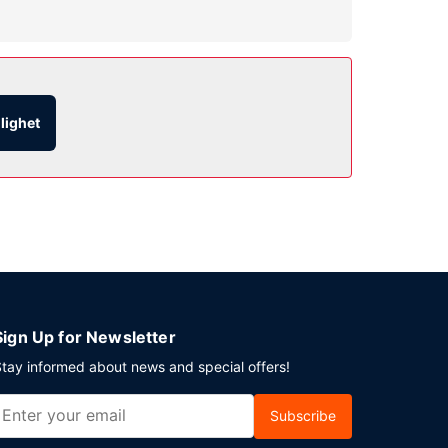
tjänster och danssal.
ta dig på rummet med rumsservice (under
rveras dagligen mot en avgift från 06.00 till
glighet
rar du ett event i Winnipeg? På detta hotell finns
i parkering erbjuds på plats.
Sign Up for Newsletter
tay informed about news and special offers!
Subscribe