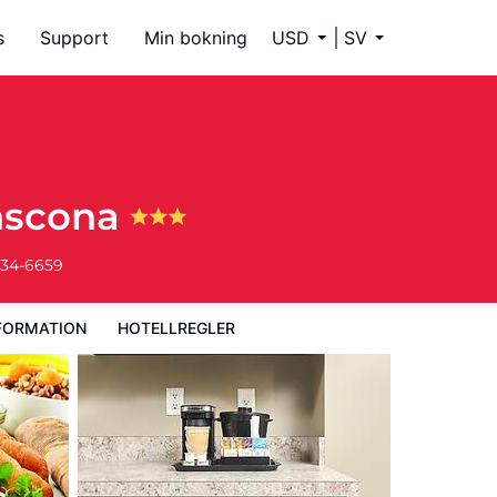
s
Support
Min bokning
USD
SV
anscona
334-6659
FORMATION
HOTELLREGLER