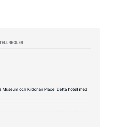
TELLREGLER
na Museum och Kildonan Place. Detta hotell med
d, och kabel-tv erbjuder underhållning. På