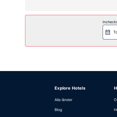
Bekvämligheter på anläggningen
Du får tillgång till bland annat inomhuspool, vat
Restaurang
Incheck
Detta hotell har 2 restauranger som serverar bra
begränsade tider). Slappna av med en god drink p
To
11.00.
Övriga bekvämligheter
Gäster har tillgång till bland annat expressutche
det event- och konferensutrymmen på upp till 41
Explore Hotels
H
Alla länder
O
Blog
H