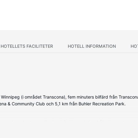
HOTELLETS FACILITETER
HOTELL INFORMATION
HO
i Winnipeg (i området Transcona), fem minuters bilfärd från Transco
 Arena & Community Club och 5,1 km från Buhler Recreation Park.
 pooler och platt-tv. Gratis wi-fi gör att du kan hålla dig uppkoppla
gratis lokalsamtal.