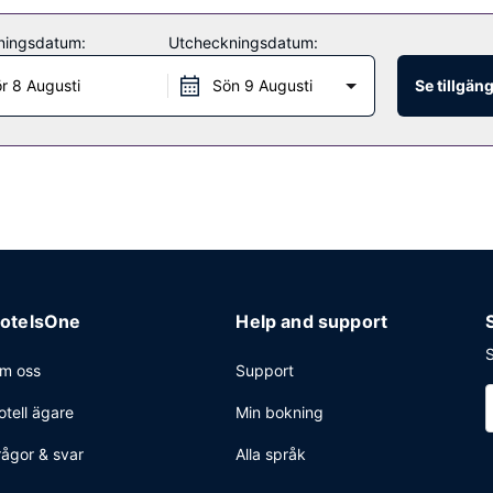
ningsdatum:
Utcheckningsdatum:
r 8 Augusti
Sön 9 Augusti
Se tillgän
otelsOne
Help and support
S
m oss
Support
otell ägare
Min bokning
rågor & svar
Alla språk