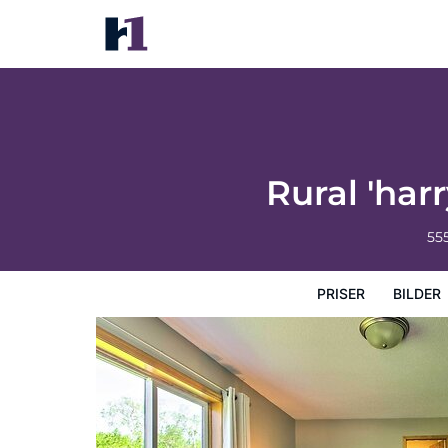
Rural 'harry's House' w/ Fire Pit on 20 Acr
Priser
Bilder
Karta
Hotellets faciliteter
Hotellin
Rural 'har
55
PRISER
BILDER