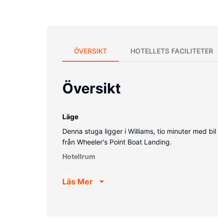
ÖVERSIKT
HOTELLETS FACILITETER
Översikt
Läge
Denna stuga ligger i Williams, tio minuter med b
från Wheeler's Point Boat Landing.
Hotellrum
Slå dig till ro i den här luftkonditionerade stug
Läs Mer
tvättmaskin.
Bekvämligheter på anläggningen
Passa på att dra nytta av bland annat gratis wi-f