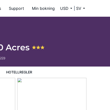
s
Support
Min bokning
USD
SV
20 Acres
659
HOTELLREGLER