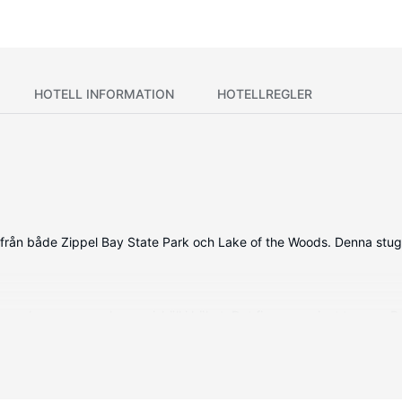
HOTELL INFORMATION
HOTELLREGLER
il från både Zippel Bay State Park och Lake of the Woods. Denna stu
an, som har en ugn och en spishäll i köket. Det finns en privat terras
i och utomhusgrill.