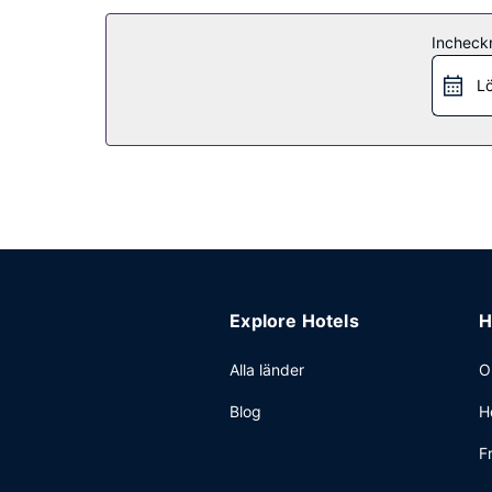
Övriga bekvämligheter
Incheck
Avgiftsfri parkering erbjuds på plats.
Lö
Explore Hotels
H
Alla länder
O
Blog
H
F