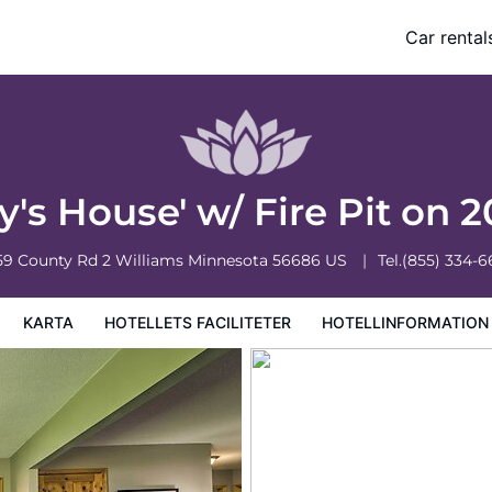
es
Car rental
formation
Hotellregler
ry's House' w/ Fire Pit on 
59 County Rd 2
Williams
Minnesota
56686
US
Tel.
(855) 334-6
KARTA
HOTELLETS FACILITETER
HOTELLINFORMATION