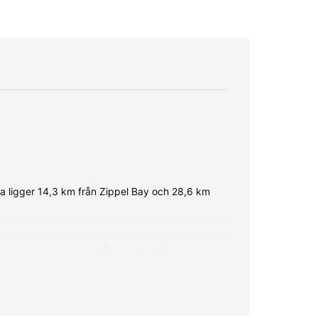
ga ligger 14,3 km från Zippel Bay och 28,6 km
s. Bekvämligheter som ingår är mikrovågsugn och