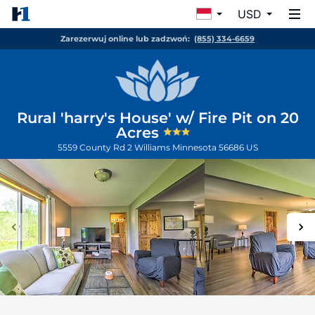
USD
Zarezerwuj online lub zadzwoń:
(855) 334-6659
Rural 'harry's House' w/ Fire Pit on 20
Acres
5559 County Rd 2
Williams
Minnesota
56686
US