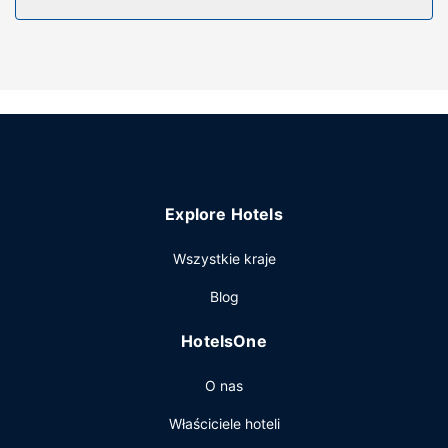
Dostępne udogodnienia to bezpłatny bezprzewodowy
dostęp do internetu i grill.
Pozostałe udogodnienia
Udogodnienia na miejscu to bezpłatne parkowanie
samodzielne.
Explore Hotels
Wszystkie kraje
Blog
HotelsOne
O nas
Właściciele hoteli