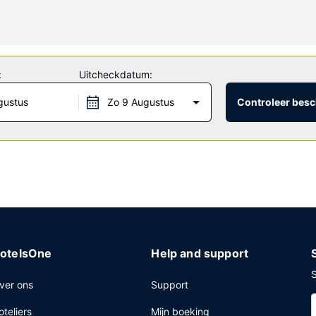
tis wifi en een automaat.
:
Uitcheckdatum:
trum, een 24-uurs receptie en meertalig personeel. Ter plaatse heb 
gustus
Zo 9 Augustus
Controleer besc
otelsOne
Help and support
S
ver ons
Support
oteliers
Mijn boeking