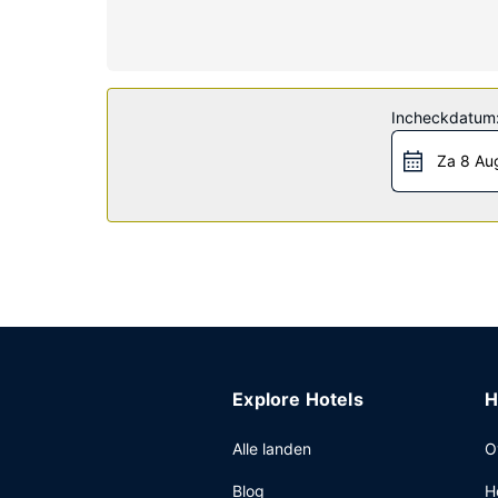
telefoon met gratis lokale gesprekken.
Algemene voorziening
Profiteer van de handige voorzieningen zoals gra
Overige voorzieningen
Incheckdatum
Enkele van de voorzieningen zijn een businesscen
Za 8 Au
Explore Hotels
H
Alle landen
O
Blog
H