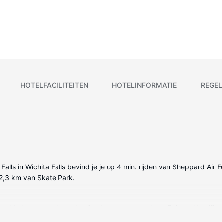
HOTELFACILITEITEN
HOTELINFORMATIE
REGEL
alls in Wichita Falls bevind je je op 4 min. rijden van Sheppard Air F
p 2,3 km van Skate Park.
gelde kamers met een koelkast en een magnetron. Er is gratis wifi op 
tartikelen en haardrogers. Voorzieningen zijn bijvoorbeeld een bure