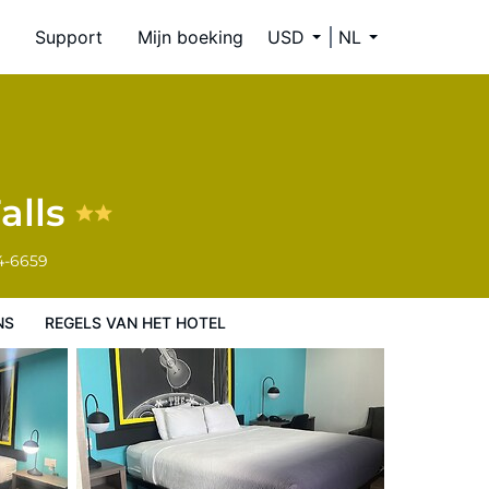
Support
Mijn boeking
USD
NL
alls
4-6659
NS
REGELS VAN HET HOTEL