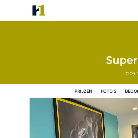
Super 8 by Wyndham Wichita F
Prijzen
Foto's
Beoordelingen
Kaart
Super
3209 
PRIJZEN
FOTO'S
BEOO