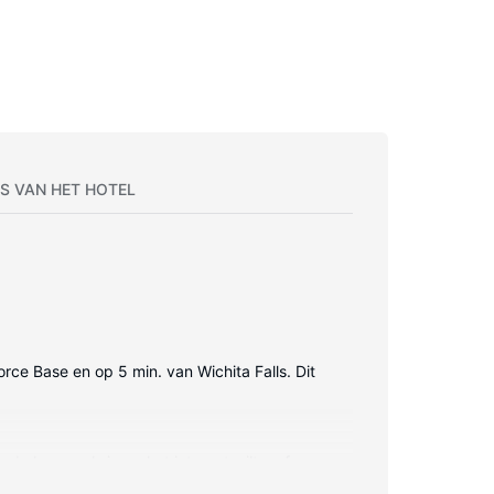
S VAN HET HOTEL
orce Base en op 5 min. van Wichita Falls. Dit
de kamer als je op het internet wilt surfen.
au, een koffiezetapparaat/waterkoker en een