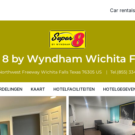
alls
Car rentals
Hotelfaciliteiten
Hotelgegevens
Regels van het hotel
 8 by Wyndham Wichita F
Northwest Freeway
Wichita Falls
Texas
76305
US
Tel.
(855) 33
RDELINGEN
KAART
HOTELFACILITEITEN
HOTELGEGEVE