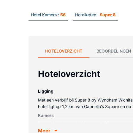
Hotel Kamers :
56
Hotelketen :
Super 8
HOTELOVERZICHT
BEOORDELINGEN
Hoteloverzicht
Ligging
Met een verblijf bij Super 8 by Wyndham Wichita F
hotel ligt op 1,2 km van Gabriella's Square en o
Kamers
Doe of je thuis bent in één van de 56 klimaatgere
Meer
Badkamers beschikken over een bad, gratis toile