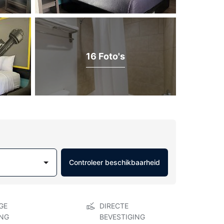
16 Foto's
Controleer beschikbaarheid
GE
DIRECTE
NG
BEVESTIGING