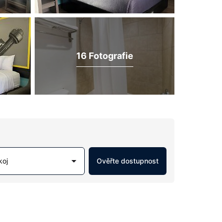
16 Fotografie
koj
Ověřte dostupnost