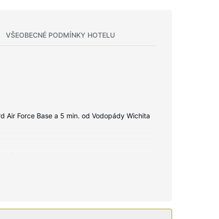
VŠEOBECNÉ PODMÍNKY HOTELU
d Air Force Base a 5 min. od Vodopády Wichita
oma. Spojen¡ se světem vám zajistí bezdrátový
 služby: psací stůl, kávovar/čajovar a telefon