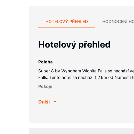
HOTELOVÝ PŘEHLED
HODNOCENÍ H
Hotelový přehled
Poloha
Super 8 by Wyndham Wichita Falls se nachází ve
Falls. Tento hotel se nachází 1,2 km od Náměstí 
Pokoje
V jednom z 56 klimatizovaných pokojů, k jejichž 
Další
internet zdarma. K vybavení koupelen patří vana,
(místními hovory zdarma).
Vybavení nemovitosti
K nabídce hotelu patří bezdrátový internet zdar