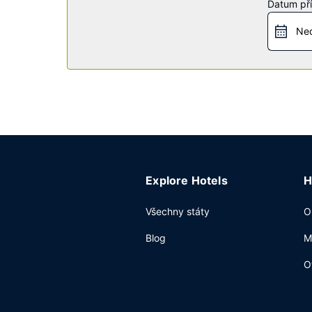
Další vybavení
Datum pří
Hostům jsou k dispozici business centrum, recep
Ned
parkování zdarma.
Explore Hotels
H
Všechny státy
O
Blog
M
O