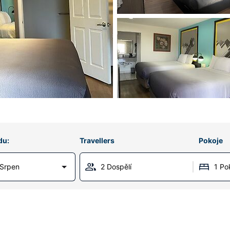
du:
Travellers
Pokoje
 Srpen
2 Dospělí
1 Po