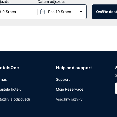
jezdu:
Datum odjezdu:
ce s nepřetržitým provozem a personál se znalostí několika jazyků. 
 9 Srpen
Pon 10 Srpen
Ověřte dos
otelsOne
Help and support
S
 nás
Support
ajitelé hotelu
Moje Rezervace
tázky a odpovědi
Všechny jazyky