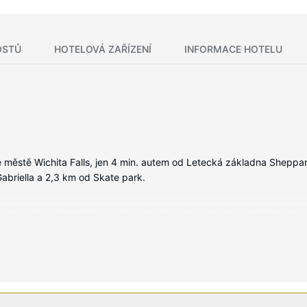
OSTŮ
HOTELOVÁ ZAŘÍZENÍ
INFORMACE HOTELU
 městě Wichita Falls, jen 4 min. autem od Letecká základna Sheppar
Gabriella a 2,3 km od Skate park.
vybavení patří lednička a mikrovlnná trouba, se budete cítit jako d
 toaletní potřeby zdarma a vysoušeč vlasů. Další užitečné vybavení a
ma a prodejní automat.