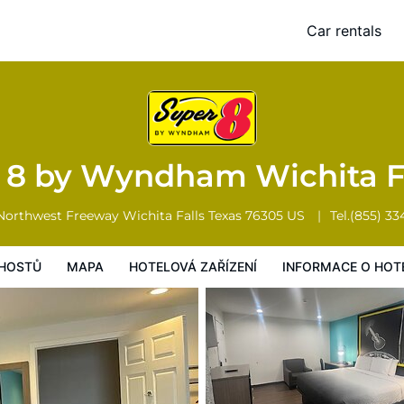
alls
Car rentals
Mapa
Hotelová zařízení
Informace o hotelu
Všeobecné podmínk
 8 by Wyndham Wichita F
Northwest Freeway
Wichita Falls
Texas
76305
US
Tel.
(855) 33
HOSTŮ
MAPA
HOTELOVÁ ZAŘÍZENÍ
INFORMACE O HOT