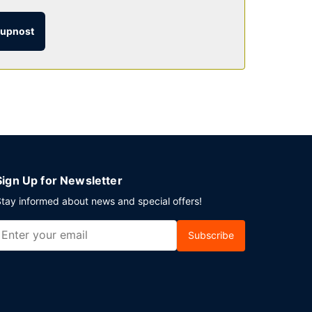
Přímo v areálu je hostům k dispozici samostatné
tupnost
Sign Up for Newsletter
tay informed about news and special offers!
Subscribe