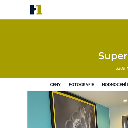
Super 8 by Wyndham Wichita F
Ceny
Fotografie
Hodnocení hostů
Super
3209 
CENY
FOTOGRAFIE
HODNOCENÍ 