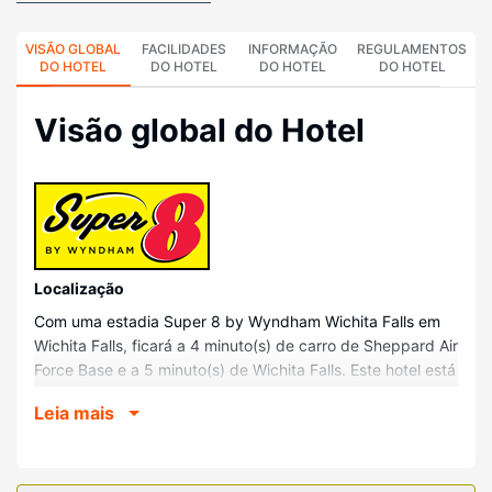
VISÃO GLOBAL
FACILIDADES
INFORMAÇÃO
REGULAMENTOS
DO HOTEL
DO HOTEL
DO HOTEL
DO HOTEL
Visão global do Hotel
Localização
Com uma estadia Super 8 by Wyndham Wichita Falls em
Wichita Falls, ficará a 4 minuto(s) de carro de Sheppard Air
Force Base e a 5 minuto(s) de Wichita Falls. Este hotel está
a 1,2 km (0,8 mi) de Gabriella's Square e a 2,3 km (1,4 mi)
Leia mais
de Skate Park.
Quartos
Sinta-se em casa num dos 56 quartos com ar