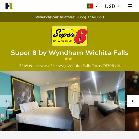
USD
Reservar por telefone:
(855) 334-6659
Super 8 by Wyndham Wichita Falls
3209 Northwest Freeway
Wichita Falls
Texas
76305
US