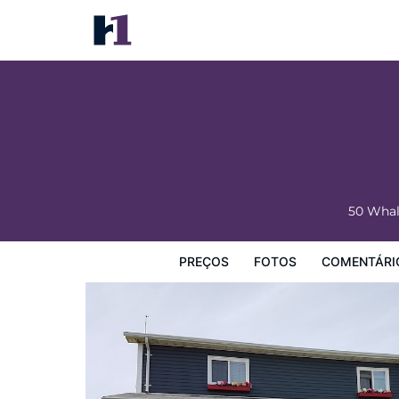
Whale Cove Inn
Preços
Fotos
Comentários
Mapa
Facilidades d
50 Wha
PREÇOS
FOTOS
COMENTÁRI