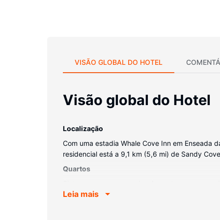
VISÃO GLOBAL DO HOTEL
COMENTÁ
Visão global do Hotel
Localização
Com uma estadia Whale Cove Inn em Enseada da Ba
residencial está a 9,1 km (5,6 mi) de Sandy Cove
Quartos
Sinta-se em casa num dos 4 quartos, com um micr
Leia mais
fios permite-lhe estar sempre contactável. Ao fi
Serviço do hotel