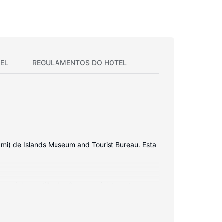
EL
REGULAMENTOS DO HOTEL
 mi) de Islands Museum and Tourist Bureau. Esta
 cozinha partilhada. O acesso à internet sem
ho têm uma banheira de imersão total.