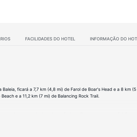
RIOS
FACILIDADES DO HOTEL
INFORMAÇÃO DO HOT
leia, ficará a 7,7 km (4,8 mi) de Farol de Boar's Head e a 8 km (5
 Beach e a 11,2 km (7 mi) de Balancing Rock Trail.
o-ondas e um televisor de ecrã plano. Prepare as suas refeições na
nal do dia, assista a uma seleção de canais digitais. As casas de ban