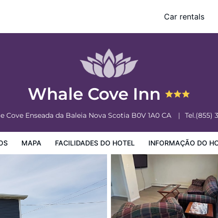
Car rentals
o Hotel
Informação do Hotel
Regulamentos do Hotel
Whale Cove Inn
le Cove
Enseada da Baleia
Nova Scotia
B0V 1A0
CA
Tel.
(855) 
OS
MAPA
FACILIDADES DO HOTEL
INFORMAÇÃO DO H