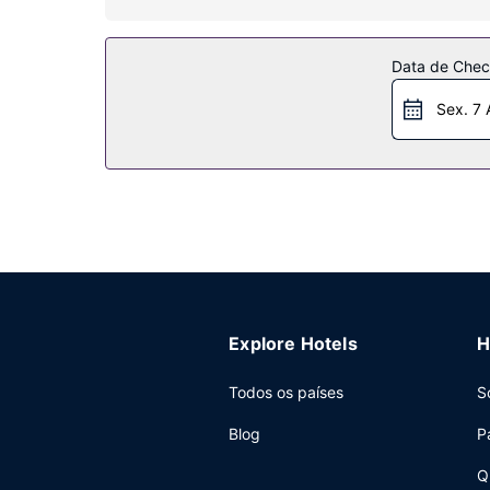
Não perca as várias atividades recreativas e de e
presentes/quiosque de jornais. Entre as facilid
piqueniques.
Data de Check
Outros serviços
Sex. 7 
As principais comodidades incluem Check-in rápi
Explore Hotels
H
Todos os países
S
Blog
P
Q