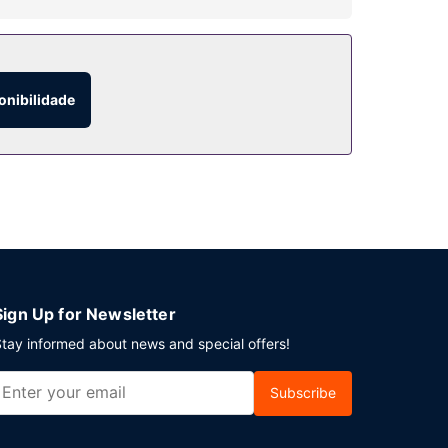
oferece ainda Wi-fi grátis e uma loja de
a excursões/compra de bilhetes e uma área para
onibilidade
ionamento grátis no local.
Sign Up for Newsletter
tay informed about news and special offers!
Subscribe