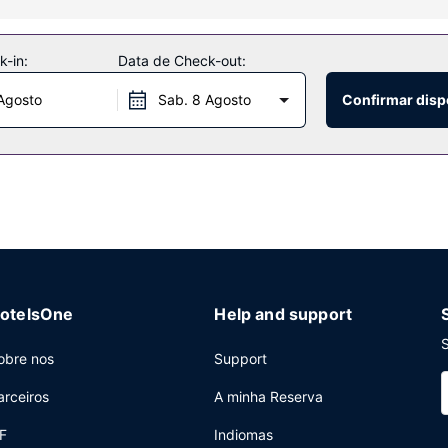
ntretimento ao seu dispor, incluindo aluguer de bicicletas. O espaço 
ades adicionais contam-se um televisor no espaço comum, apoio par
-in:
Data de Check-out:
Agosto
Sab. 8 Agosto
Confirmar disp
do, registo de saída rápido e uma receção aberta 24 horas. Há estac
otelsOne
Help and support
S
obre nos
Support
arceiros
A minha Reserva
F
Indiomas