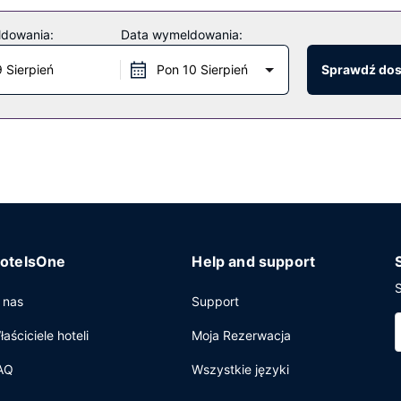
enia. Dostępne są również takie udogodnienia, jak bezpłatny bezp
ruje udogodnienia takie jak telewizor w holu, pomoc w organizacji 
ldowania:
Data wymeldowania:
9 Sierpień
Pon 10 Sierpień
Sprawdź do
wanie, ekspresowe wymeldowanie oraz recepcja całodobowa. Udogo
otelsOne
Help and support
S
 nas
Support
łaściciele hoteli
Moja Rezerwacja
AQ
Wszystkie języki