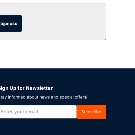
rzewodowy dostęp do internetu i sklepy z
biletów/wycieczek i teren piknikowy.
stępność
dnienia na miejscu to bezpłatne parkowanie
Sign Up for Newsletter
tay informed about news and special offers!
Subscribe