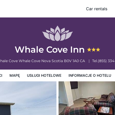
Car rentals
owe
Informacje o hotelu
Zasady działalności hotelu
Whale Cove Inn
hale Cove
Whale Cove
Nova Scotia
B0V 1A0
CA
Tel.
(855) 334
CI
MAPĘ
USŁUGI HOTELOWE
INFORMACJE O HOTELU