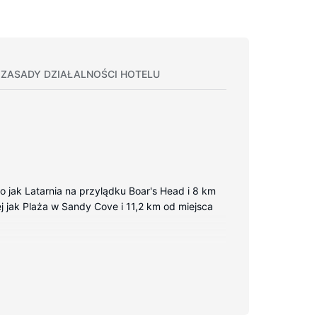
ZASADY DZIAŁALNOŚCI HOTELU
o jak Latarnia na przylądku Boar's Head i 8 km
ej jak Plaża w Sandy Cove i 11,2 km od miejsca
iłki można przygotować we wspólnej kuchni.
sażenie łazienki: głębokie wanny.