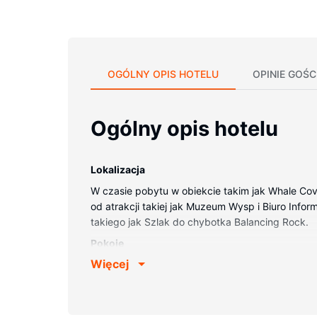
OGÓLNY OPIS HOTELU
OPINIE GOŚC
Ogólny opis hotelu
Lokalizacja
W czasie pobytu w obiekcie takim jak Whale Cove
od atrakcji takiej jak Muzeum Wysp i Biuro Infor
takiego jak Szlak do chybotka Balancing Rock.
Pokoje
Więcej
Poczuj się jak w domu w 4 pokojach, których wy
Bezpłatny bezprzewodowy dostęp do internetu z
Udogodnienia w obiekcie