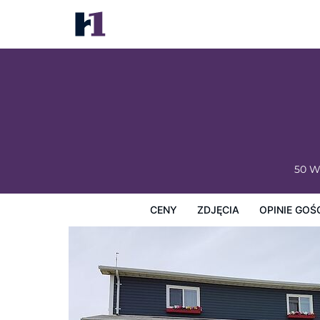
Whale Cove Inn
Ceny
Zdjęcia
Opinie Gości
Mapę
Usługi Hotel
50 W
CENY
ZDJĘCIA
OPINIE GOŚ