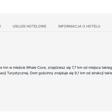
I
USŁUGI HOTELOWE
INFORMACJA O HOTELU
 Inn w mieście Whale Cove, znajdziesz się 7,7 km od miejsca takieg
macji Turystycznej. Dom gościnny znajduje się 9,1 km od atrakcji taki
posażenie to kuchenka mikrofalowa i telewizor płaskoekranowy. Pos
apewni łączność ze światem, a telewizja cyfrowa — rozrywkę. Wypo