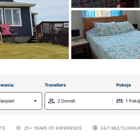
wania:
Travellers
Pokoje
ierpień
2 Dorośli
1 Pokó
TS
25+ YEARS OF EXPERIENCE
24/7 MULTILINGU