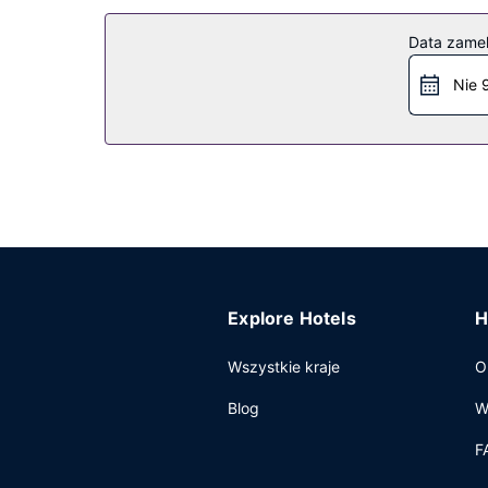
Udogodnienia rekreacyjne to rowery do wypożycz
pamiątkami i czasopismami. Ten dom gościnny ofe
Data zame
Pozostałe udogodnienia
Nie 
Udogodnienia biznesowe to ekspresowe zameldo
samodzielne.
Explore Hotels
H
Wszystkie kraje
O
Blog
W
F