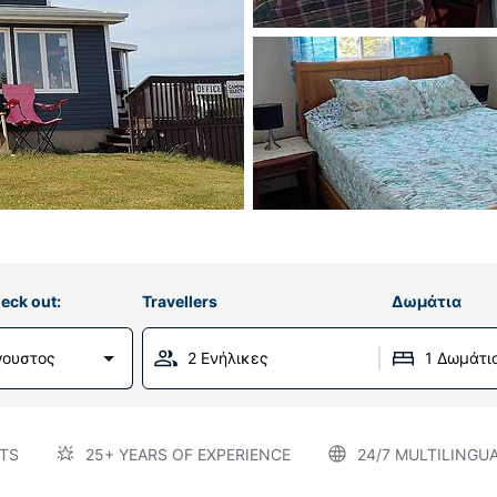
eck out:
Travellers
Δωμάτια
ύγουστος
2 Ενήλικες
1 Δωμάτι
TS
25+ YEARS OF EXPERIENCE
24/7 MULTILINGU