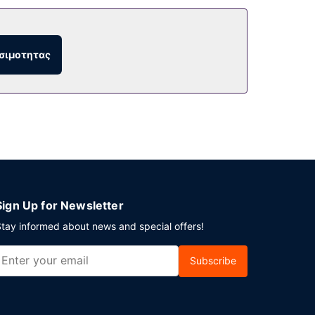
ρεάν ασύρματο ίντερνετ και κατάστημα δώρων/
 χώρο, βοήθεια για προγραμματισμό
σιμοτητας
ους χώρους μας θα βρείτε δωρεάν στάθμευση
Sign Up for Newsletter
tay informed about news and special offers!
Subscribe