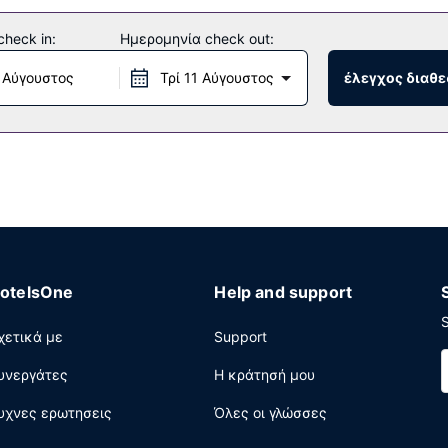
ες, όπως ποδήλατα για ενοικίαση, ή από άλλες παροχές, όπως δω
ς σε αυτόν τον ξενώνα περιλαμβάνουν τηλεόραση σε κοινόχρηστο
heck in:
Ημερομηνία check out:
νίκ.
 Αύγουστος
Τρί 11 Αύγουστος
έλεγχος διαθε
γορο check-in, γρήγορο check-out και ρεσεψιόν όλο το 24ωρο. Στ
otelsOne
Help and support
S
χετικά με
Support
υνεργάτες
Η κράτησή μου
υχνες ερωτησεις
Όλες οι γλώσσες