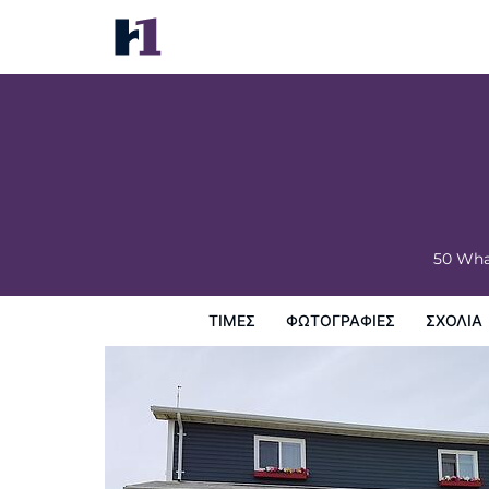
Whale Cove Inn
Τιμές
Φωτογραφίες
σχόλια
Χάρτης
Παροχες 
50 Wha
ΤΙΜΈΣ
ΦΩΤΟΓΡΑΦΊΕΣ
ΣΧΌΛΙΑ