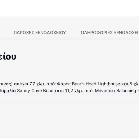
ΠΑΡΟΧΕΣ ΞΕΝΟΔΟΧΕΙΟΥ
ΠΛΗΡΟΦΟΡΊΕΣ ΞΕΝΟΔΟΧΕ
είου
νας) απέχει 7,7 χλμ. από: Φάρος Boar's Head Lighthouse και 8 χλ
Παραλία Sandy Cove Beach και 11,2 χλμ. από: Μονοπάτι Balancing R
μάτια, όπου υπάρχουν: φούρνοι μικροκυμάτων και τηλεοράσεις με 
α online με δωρεάν ασύρματη πρόσβαση στο ίντερνετ κι επίσης πα