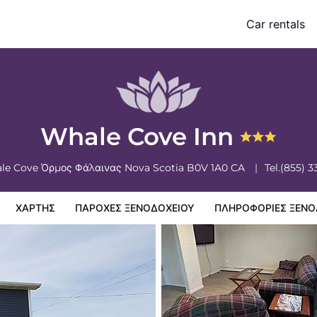
Car rentals
ξενοδοχειου
Πληροφορίες ξενοδοχείου
Πολιτικη ξενοδοχείων
Whale Cove Inn
le Cove
Όρμος Φάλαινας
Nova Scotia
B0V 1A0
CA
Tel.
(855) 3
ΧΆΡΤΗΣ
ΠΑΡΟΧΕΣ ΞΕΝΟΔΟΧΕΙΟΥ
ΠΛΗΡΟΦΟΡΊΕΣ ΞΕΝΟ