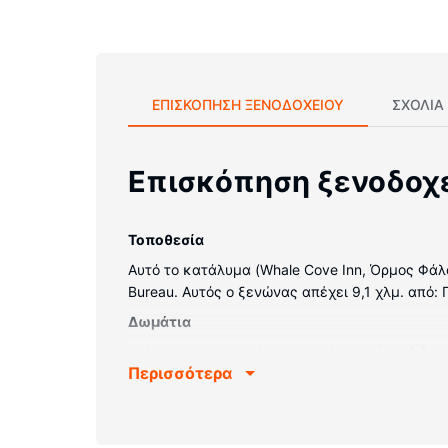
ΕΠΙΣΚΌΠΗΣΗ ΞΕΝΟΔΟΧΕΊΟΥ
ΣΧΌΛΙΑ
Επισκόπηση ξενοδοχ
Τοποθεσία
Αυτό το κατάλυμα (Whale Cove Inn, Όρμος Φάλαι
Bureau. Αυτός ο ξενώνας απέχει 9,1 χλμ. από: 
Δωμάτια
Νιώστε σαν στο σπίτι σας σε ένα από τα 4 δω
Περισσότερα
κοινόχρηστη κουζίνα. Mπορείτε να είστε πάντ
κανάλια. Τα μπάνια διαθέτουν μπανιέρα.
Παροχές καταλύματος