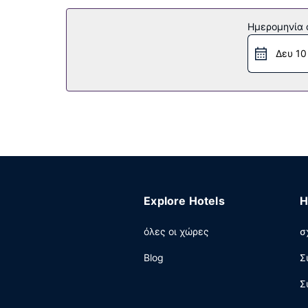
Επωφεληθείτε από τις ψυχαγωγικές δυνατότητ
περίπτερο με εφημερίδες. Οι επιπλέον παροχέ
Ημερομηνία c
ξεναγήσεων/αγορά εισιτηρίων και χώρο για πικ
Δευ 10
Άλλες παροχές
Στις σημαντικές παροχές περιλαμβάνονται γρή
χωρίς παρκαδόρο.
Explore Hotels
H
όλες οι χώρες
σ
Blog
Σ
Σ