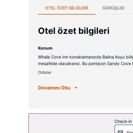
OTEL ÖZET BILGILERI
GÖRÜŞLER
Otel özet bilgileri
Konum
Whale Cove Inn konaklamanızda Balina Koyu bölges
mesafede olacaksınız. Bu pansiyon Sandy Cove Pla
Odalar
4 odada mikrodalga fırın ve düz ekran televizyon 
Devamını Oku
Misafirlerimizin iyi vakit geçirebilmesi için dijital
Otelin güzelliği
Misafirlerimiz için kiralık bisiklet, ücretsiz kab
alanda televizyon, tur/bilet desteği ve piknik alanı
Diğer güzellikler
Check-in t
Misafirler için hızlı giriş, hızlı çıkış ve 24 saat 
Pzr