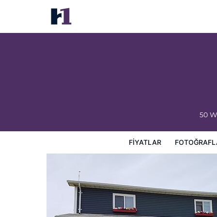
Whale Cove Inn
Fiyatlar
Fotoğraflar
Görüşler
Harita
Otel Özellik
50 W
FIYATLAR
FOTOĞRAFL