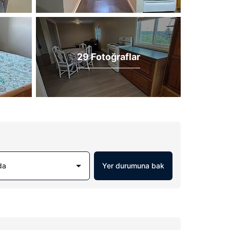
29 Fotoğraflar
da
Yer durumuna bak