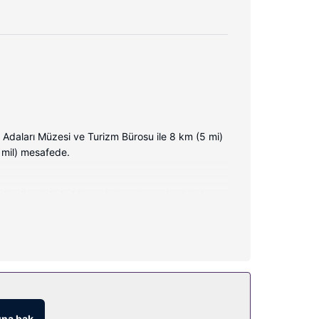
 Adaları Müzesi ve Turizm Bürosu ile 8 km (5 mi)
 mil) mesafede.
mize ücretsiz kablosuz internet sunulmaktadır.
adır. Bu pansiyonda misafirler için ayrıca ortak
na bak