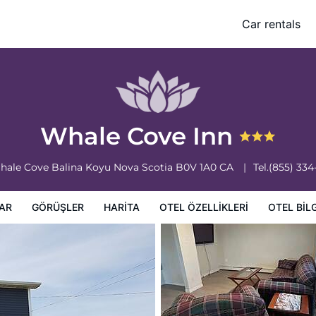
Car rentals
leri
Otel bilgileri
Otel Koşulları
Whale Cove Inn
hale Cove
Balina Koyu
Nova Scotia
B0V 1A0
CA
Tel.
(855) 334
AR
GÖRÜŞLER
HARITA
OTEL ÖZELLIKLERI
OTEL BILG