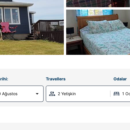
rihi:
Travellers
Odalar
0 Ağustos
2 Yetişkin
1 O