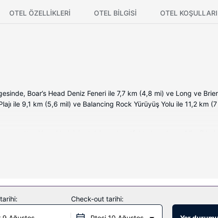
OTEL ÖZELLIKLERI
OTEL BILGISI
OTEL KOŞULLARI
inde, Boar’s Head Deniz Feneri ile 7,7 km (4,8 mi) ve Long ve Brier
jı ile 9,1 km (5,6 mil) ve Balancing Rock Yürüyüş Yolu ile 11,2 km (7
mevcuttur. Yemeklerinizi ortak/genel mutfakta hazırlayın. Misafirleri
 TV kanalları vardır. Banyolarda derin küvetler vardır.
losuz İnternet ve otelde hediyelik eşya dükkânı/gazete standı bulunmakt
 vardır.
arihi:
Check-out tarihi:
açık resepsiyon mevcuttur. Ücretsiz otopark vardır.
 9 Ağustos
Ptesi 10 Ağustos
Yer durumu