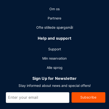
Gæsterne har blandt andet adgang til hurtig indtjekning,
Om os
hurtig udtjekning og renseri/vaskeservice. Planlægger du
et arrangement i West Palm Beach? På dette hotel er der
Partnere
et område på 1581 kvadratmeter til rådighed, bestående
af konferencelokaler og 6 mødelokaler.
Ofte stillede spørgsmål
Help and support
Support
Min reservation
Alle sprog
Sign Up for Newsletter
Stay informed about news and special offers!
Subscribe