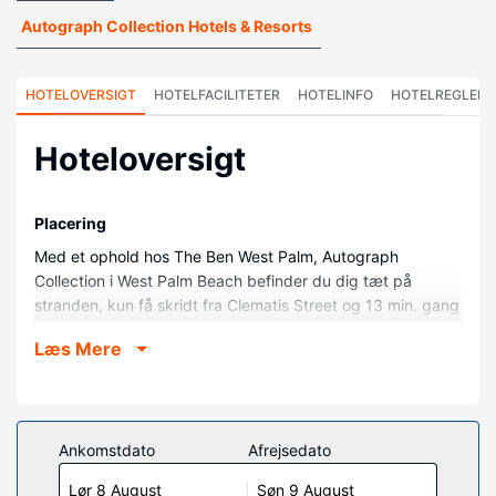
Autograph Collection Hotels & Resorts
HOTELOVERSIGT
HOTELFACILITETER
HOTELINFO
HOTELREGLER
Hoteloversigt
Placering
Med et ophold hos The Ben West Palm, Autograph
Collection i West Palm Beach befinder du dig tæt på
stranden, kun få skridt fra Clematis Street og 13 min. gang
fra CityPlace. Dette hotel ligger 2,1 km fra Palm Beach
Læs Mere
County Convention Center og 2,5 km fra Worth Avenue
Mall.
Værelser
Føl dig hjemme i et af de 208 værelser med individuelt
Ankomstdato
Afrejsedato
design, der desuden har minibar og smart-tv. Med gratis
Lør 8 August
Søn 9 August
Wi-Fi kan du altid komme på nettet, og kabelkanaler