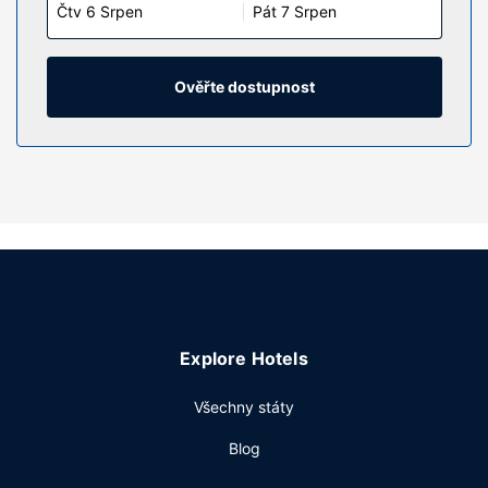
Čtv 6 Srpen
Pát 7 Srpen
jako doma. Bezdrátový internet zdarma vám zajistí spojení
se světem a televize, která nabízí kabelové kanály, dobrou
zábavu. Soukromé koupelny nabízí vybavení, jehož
součástí jsou vana či sprcha, toaletní potřeby zdarma a
Ověřte dostupnost
vysoušeč vlasů. Další užitečné vybavení a služby: telefon,
vestavěný trezor (s možností úschovy notebooku) a psací
stůl.
Vybavení nemovitosti
Můžete využít širokou nabídku rekreačních zařízení, mezi
něž patří mimo jiné venkovní bazén a fitness centrum s
nepřetržitým provozem. Součástí vybavení jsou také
bezdrátový internet zdarma, rozšířené recepční služby a
možnost uzavření sňatku.
Restaurace
Explore Hotels
Určitě vám bude chutnat v podniku Proper Grit, který je
Všechny státy
jednou z 2 restaurací v areálu tohoto hotelu. Chcete-li si
vychutnat svůj oblíbený nápoj, bude vám k dispozici bar u
Blog
bazénu nebo 2 bary / salonky. Za malý příplatek budete
zváni na teplou snídani, která se podává ve všední dny od