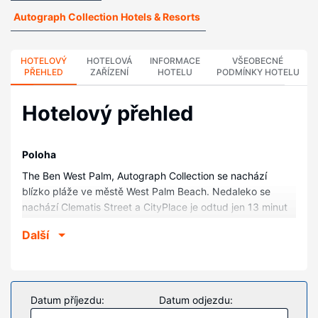
Autograph Collection Hotels & Resorts
HOTELOVÝ
HOTELOVÁ
INFORMACE
VŠEOBECNÉ
PŘEHLED
ZAŘÍZENÍ
HOTELU
PODMÍNKY HOTELU
Hotelový přehled
Poloha
The Ben West Palm, Autograph Collection se nachází
blízko pláže ve městě West Palm Beach. Nedaleko se
nachází Clematis Street a CityPlace je odtud jen 13 minut
pěšky. Tento hotel se nachází 2,1 km od Kongresové
Další
centrum okresu Palm Beach a 2,5 km od Worth Avenue
Mall (nákupní centrum).
Pokoje
V jednom z 208 pokojů s osobitou výzdobou, k jejichž
Datum příjezdu:
Datum odjezdu:
vybavení patří minibar a Smart televize, se budete cítit