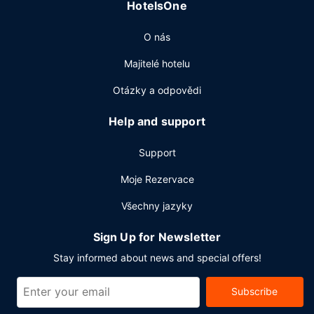
HotelsOne
7:00 do 11:00 a o víkendu od 7:00 do 11:30.
Další vybavení
O nás
Hostům jsou k dispozici expresní ubytování, expresní
Majitelé hotelu
odhlášení při odjezdu a čistírna oděvů. Hodláte uspořádat
obchodní nebo společenskou akci? V tomto hotelu můžete
Otázky a odpovědi
2
využít konferenční prostory o velikosti 1581 m
(mj.
konferenční prostory a 6 zasedací místnosti).
Help and support
Support
Moje Rezervace
Všechny jazyky
Sign Up for Newsletter
Stay informed about news and special offers!
Subscribe