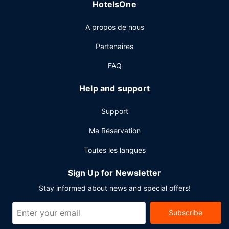
HotelsOne
Restaurant
Réveillez vos papilles à Proper Grit, l'un des 2 restaurants
A propos de nous
de cet hôtel. Détendez-vous devant un verre au bar en
bord de piscine ou dans un des 2 bars/lounges de
Partenaires
l'hébergement. Un petit déjeuner préparé sur commande
est servi en semaine de 07 h 00 à 11 h 00 et le week-end
FAQ
de 07 h 00 à 11 h 30 (en supplément).
Help and support
Autres services
Les équipements et services proposés incluent un service
Support
d'arrivée express, un service de départ express et un
service de nettoyage à sec / blanchisserie. Si vous devez
Ma Réservation
organiser une réunion à West Palm Beach, faites confiance
Toutes les langues
à cet hôtel qui dispose d'espaces événements mesurant
1581 mètres carrés et comprenant un espace de
Sign Up for Newsletter
conférence et 6 des salles de réunion.
Stay informed about news and special offers!
Subscribe