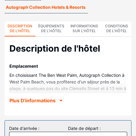
Autograph Collection Hotels & Resorts
DESCRIPTION
ÉQUIPEMENTS
INFORMATIONS
CONDITIONS
DE L'HÔTEL
DE L'HÔTEL
SUR L'HÔTEL
DE L'HÔTEL
Description de l'hôtel
Emplacement
En choisissant The Ben West Palm, Autograph Collection à
West Palm Beach, vous profiterez d'un séjour près de la
plage, à quelques pas du site Clematis Street et à 13 min à
pied du site CityPlace. Cet hôtel se trouve à 2,1 km de
Plus D'informations
Palm Beach County Convention Center (centre de
congrès) et à 2,5 km de Worth Avenue Mall (centre
commercial).
Chambres
Date d'arrivée :
Date de départ :
Avec une décoration personnalisée, les 208 chambres de