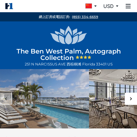
USD
網上訂房或電話訂房:
(855) 334-6659
The Ben West Palm, Autograph
Collection
251 N NARCISSUS AVE
西棕榈滩
Florida
33401
US