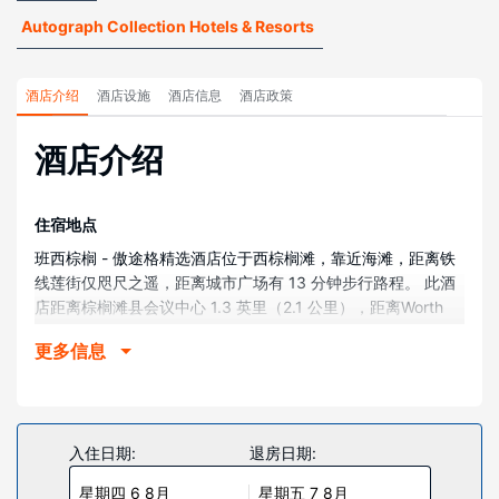
Autograph Collection Hotels & Resorts
酒店介绍
酒店设施
酒店信息
酒店政策
酒店介绍
住宿地点
班西棕榈 - 傲途格精选酒店位于西棕榈滩，靠近海滩，距离铁
线莲街仅咫尺之遥，距离城市广场有 13 分钟步行路程。 此酒
店距离棕榈滩县会议中心 1.3 英里（2.1 公里），距离Worth
Avenue (沃思大道)购物中心 1.5 英里（2.5 公里）。
更多信息
客房
有 208 间特色装修的客房提供迷你吧和智能电视；您定能在旅
途中找到家的舒适。提供免费无线网络，方便您与朋友保持联
系；有线频道可满足您的娱乐需求。配备浴缸或淋浴的私人浴
入住日期:
退房日期:
室提供免费洗浴用品和吹风机。便利设施包括电话，以及可存
星期四 6 8月
星期五 7 8月
放笔记本电脑的保险箱和书桌。