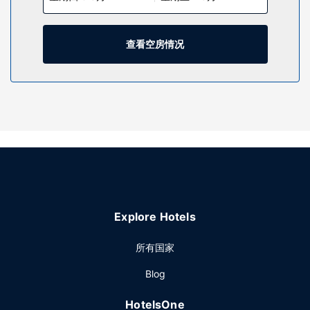
物业设施
不要错过室外游泳池和24 小时健身中心等众多度假设施。此酒
查看空房情况
店的其他设施包括免费 WiFi、礼宾服务和婚庆服务。
餐厅
酒店设有 2 间餐厅，您不妨选择去Proper Grit享用美味佳肴。
欢迎光临池畔酒吧，喝一杯，放松一下；此外还有 2 间酒吧/酒
廊供您选择。即点即煮早餐（收费）供应时间为：周一至周五
07:00 至 11:00，周末 07:00 至 11:30。
其他设施
特色服务/设施包括快速入住、快速退房和干洗/洗衣服务。计
划在西棕榈滩举办活动？这家酒店拥有 1581 平方米（17013
平方英尺）的空间，包括会议场地和6 间会议室。
Explore Hotels
所有国家
Blog
HotelsOne