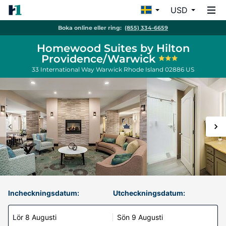
USD
Boka online eller ring:
(855) 334-6659
Homewood Suites by Hilton
Providence/Warwick
33 International Way
Warwick
Rhode Island
02886
US
Incheckningsdatum:
Utcheckningsdatum:
Lör 8 Augusti
Sön 9 Augusti