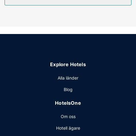
Du får tillgång till bland annat inomhuspool, bubbelpool
och fitnesscenter. Boendet har även gratis wi-fi, shopping
på boendet och en eldstad i lobbyn.
Restaurang
Här erbjuds en gratis frukostbuffé dagligen mellan 06.00
och 10.00.
Övriga bekvämligheter
Gäster har tillgång till bland annat business-service dygnet
Explore Hotels
runt, expressincheckning och expressutcheckning.
Parkering (avgift tillkommer) erbjuds på plats.
Alla länder
Blog
HotelsOne
Om oss
Hotell ägare