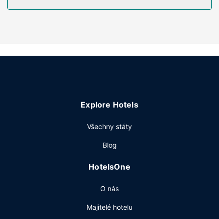
(místními hovory zdarma).
Vybavení nemovitosti
Můžete využít širokou nabídku rekreačních zařízení, mezi
něž patří mimo jiné krytý bazén, vířivka a fitness centrum.
Součástí vybavení jsou také bezdrátový internet zdarma,
možnost nákupu (v rámci hotelu) a krb ve vestibulu.
Restaurace
Denně od 6:00 do 10:00 budete zváni na bufetovou
Explore Hotels
snídani zdarma.
Další vybavení
Všechny státy
Hostům jsou k dispozici business centrum s nepřetržitým
Blog
provozem, expresní ubytování a expresní odhlášení při
odjezdu. Přímo v areálu je hostům k dispozici samostatné
HotelsOne
parkování (za příplatek).
O nás
Majitelé hotelu