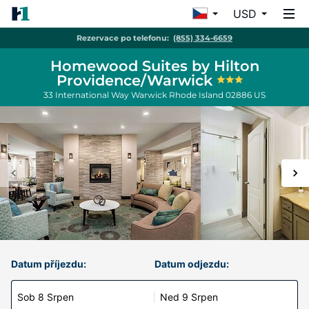
USD
Rezervace po telefonu:
(855) 334-6659
Homewood Suites by Hilton
Providence/Warwick
33 International Way
Warwick
Rhode Island
02886
US
Datum příjezdu:
Datum odjezdu:
Sob 8 Srpen
Ned 9 Srpen